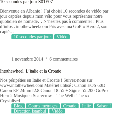
10 secondes par jour S01E07
Bienvenue en Albanie ! J’ai choisi 10 secondes de vidéo par
jour captées depuis mon vélo pour vous représenter notre
quotidien de nomade… N’hésitez pas à commenter ! Plus
d’infos : intothewheel.com Pris avec ma GoPro Hero 2, son
capté…
10 secondes par jour
Vidéo
1 novembre 2014
6 commentaires
Intothewheel, L’italie et la Croatie
Nos péripéties en Italie et Croatie ! Suivez-nous sur
www.intothewheel.com Matériel utilisé : Canon EOS 60D
Canon EF 24mm f2.8 Canon 18-55 + Sigma 55-200 GoPro
Hero 2 Musique : Scarecrow – The Well : The xx –
Crystalised…
Blog
Courts métrages
Croatie
Italie
Saison 1
: Direction Istanbul
Vidéo