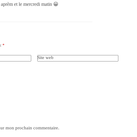
i aprèm et le mercredi matin 😀
ec
*
Site web
pour mon prochain commentaire.