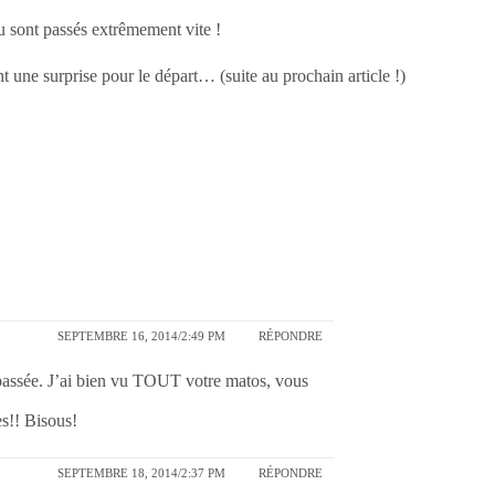
au sont passés extrêmement vite !
 une surprise pour le départ… (suite au prochain article !)
SEPTEMBRE 16, 2014/2:49 PM
RÉPONDRE
 passée. J’ai bien vu TOUT votre matos, vous
es!! Bisous!
SEPTEMBRE 18, 2014/2:37 PM
RÉPONDRE