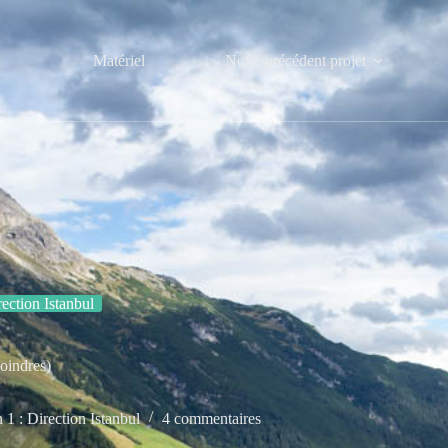
Matériel
Notre précédent projet
rection Istanbul
oindres)
 1 : Direction Istanbul
4 commentaires