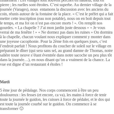
finalement ! Les villages sont souvent perchés en hauteur, tout en
pierre ; les ruelles sont étroites. C’est superbe. Au dernier village de la
journée (Varages), nous entamons la discussion avec les anciens du
coin, réunis autour de la fontaine de la place. « C’est le préfet qui a fait
mettre cette inscription (eau non potable), nous on en boit depuis tout
le temps, et ma foi on n’est pas encore morts ! ». On remplit nos
gourdes. « La chapelle ? J’ai mon jardin juste dessous » « Je vous
verrai de ma fenêtre ! » « Ne dormez pas dans les ruines » On dormira
à la chapelle, chacun voulant nous expliquer comment y monter dans
une joyeuse cacophonie. Pour la 2ème fois en quelques jours, c’est
l’endroit parfait ! Nous profitons du coucher de soleil sur le village en
préparant le dîner (qui sera sans sel, au grand damne de Thomas, notre
salière toute neuve s’étant éventrée dans notre sacoche un peu plus tôt
dans la journée…), en nous disant qu’on a vraiment de la chance. La
vue est digne d’un restaurant 4 étoiles !
Mardi
5 ème jour de pédalage. Nos corps commencent à être un peu
douloureux : les fesses (et encore, ca va), les mains à force de tenir
toute la journée le guidon, les cuisses à force de pédaler, et le dos qui
est toute la journée courbé sur le guidon. On commence à se
transformer 🙂