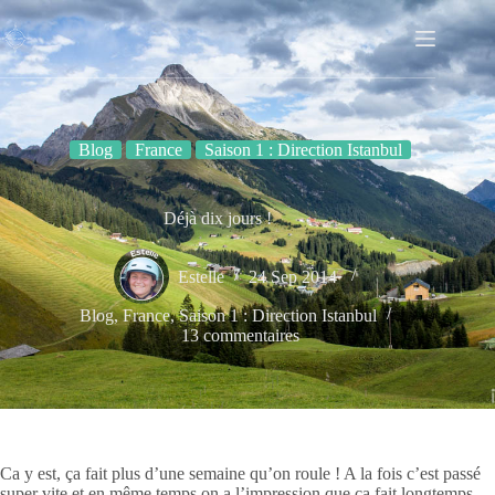
Passer
au
contenu
Blog
France
Saison 1 : Direction Istanbul
Déjà dix jours !
Estelle
24 Sep 2014
Blog
,
France
,
Saison 1 : Direction Istanbul
13 commentaires
Ca y est, ça fait plus d’une semaine qu’on roule ! A la fois c’est passé
super vite et en même temps on a l’impression que ça fait longtemps