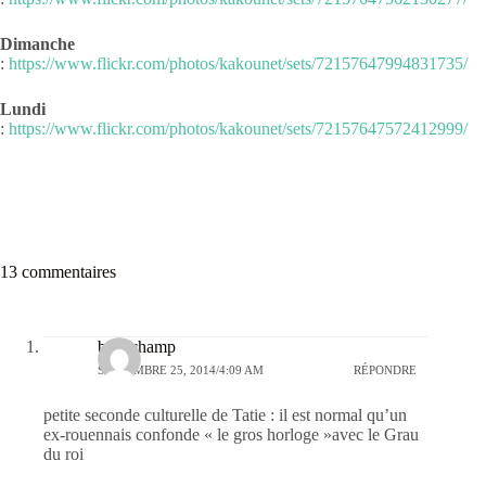
Dimanche
:
https://www.flickr.com/photos/kakounet/sets/72157647994831735/
Lundi
:
https://www.flickr.com/photos/kakounet/sets/72157647572412999/
13 commentaires
beauchamp
SEPTEMBRE 25, 2014/4:09 AM
RÉPONDRE
petite seconde culturelle de Tatie : il est normal qu’un
ex-rouennais confonde « le gros horloge »avec le Grau
du roi