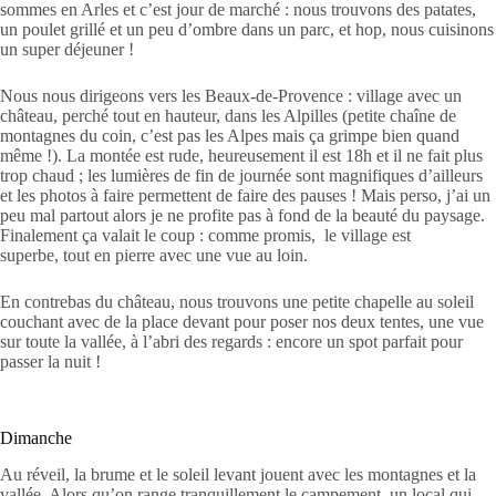
sommes en Arles et c’est jour de marché : nous trouvons des patates,
un poulet grillé et un peu d’ombre dans un parc, et hop, nous cuisinons
un super déjeuner !
Nous nous dirigeons vers les Beaux-de-Provence : village avec un
château, perché tout en hauteur, dans les Alpilles (petite chaîne de
montagnes du coin, c’est pas les Alpes mais ça grimpe bien quand
même !). La montée est rude, heureusement il est 18h et il ne fait plus
trop chaud ; les lumières de fin de journée sont magnifiques d’ailleurs
et les photos à faire permettent de faire des pauses ! Mais perso, j’ai un
peu mal partout alors je ne profite pas à fond de la beauté du paysage.
Finalement ça valait le coup : comme promis, le village est
superbe, tout en pierre avec une vue au loin.
En contrebas du château, nous trouvons une petite chapelle au soleil
couchant avec de la place devant pour poser nos deux tentes, une vue
sur toute la vallée, à l’abri des regards : encore un spot parfait pour
passer la nuit !
Dimanche
Au réveil, la brume et le soleil levant jouent avec les montagnes et la
vallée. Alors qu’on range tranquillement le campement, un local qui