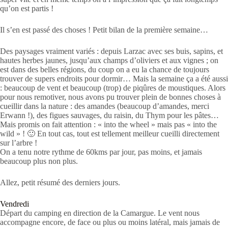
qu’on est partis !
Il s’en est passé des choses ! Petit bilan de la première semaine…
Des paysages vraiment variés : depuis Larzac avec ses buis, sapins, et
hautes herbes jaunes, jusqu’aux champs d’oliviers et aux vignes ; on
est dans des belles régions, du coup on a eu la chance de toujours
trouver de supers endroits pour dormir… Mais la semaine ça a été aussi
: beaucoup de vent et beaucoup (trop) de piqûres de moustiques. Alors
pour nous remotiver, nous avons pu trouver plein de bonnes choses à
cueillir dans la nature : des amandes (beaucoup d’amandes, merci
Erwann !), des figues sauvages, du raisin, du Thym pour les pâtes…
Mais promis on fait attention : « into the wheel » mais pas « into the
wild » ! 🙂 En tout cas, tout est tellement meilleur cueilli directement
sur l’arbre !
On a tenu notre rythme de 60kms par jour, pas moins, et jamais
beaucoup plus non plus.
Allez, petit résumé des derniers jours.
Vendredi
Départ du camping en direction de la Camargue. Le vent nous
accompagne encore, de face ou plus ou moins latéral, mais jamais de