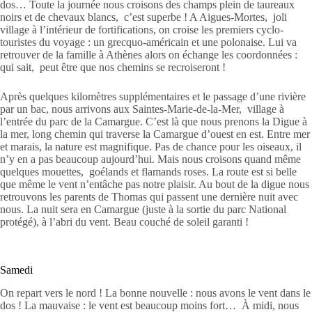
dos… Toute la journée nous croisons des champs plein de taureaux
noirs et de chevaux blancs, c’est superbe ! A Aigues-Mortes, joli
village à l’intérieur de fortifications, on croise les premiers cyclo-
touristes du voyage : un grecquo-américain et une polonaise. Lui va
retrouver de la famille à Athènes alors on échange les coordonnées :
qui sait, peut être que nos chemins se recroiseront !
Après quelques kilomètres supplémentaires et le passage d’une rivière
par un bac, nous arrivons aux Saintes-Marie-de-la-Mer, village à
l’entrée du parc de la Camargue. C’est là que nous prenons la Digue à
la mer, long chemin qui traverse la Camargue d’ouest en est. Entre mer
et marais, la nature est magnifique. Pas de chance pour les oiseaux, il
n’y en a pas beaucoup aujourd’hui. Mais nous croisons quand même
quelques mouettes, goélands et flamands roses. La route est si belle
que même le vent n’entâche pas notre plaisir. Au bout de la digue nous
retrouvons les parents de Thomas qui passent une dernière nuit avec
nous. La nuit sera en Camargue (juste à la sortie du parc National
protégé), à l’abri du vent. Beau couché de soleil garanti !
Samedi
On repart vers le nord ! La bonne nouvelle : nous avons le vent dans le
dos ! La mauvaise : le vent est beaucoup moins fort… À midi, nous