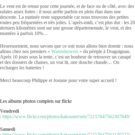
Le vent est de retour pour cette journée, et de face ou de côté, avec des
rafales assez fortes : il nous arrête parfois en plein élan dans une
descente. La matinée reste supportable car nous trouvons des petites
routes peu fréquentées et très jolies. L’après-midi, c’est plus dur : les 20
derniers kilomètres sont sur une grosse départementale, le vent, et des
montées à parfois 10%…
Heureusement, nous savons que ce soir nous allons bien dormir : nous
allons chez nos premiers «
Warmshowers
» du périple à Draguignan.
Après 10 jours sous la tente, c’est un bonheur de retrouver un canapé
et des dossiers de chaises, un vrai lit, une douche chaude… On
recharges les batteries !
Merci beaucoup Philippe et Josiane pour votre super accueil !
Les albums photos complets sur flickr
Vendredi
:
https://www.flickr.com/photos/kakounet/sets/72157647562307849/
Samedi
:
https://www.flickr.com/photos/kakounet/sets/72157647562130277/