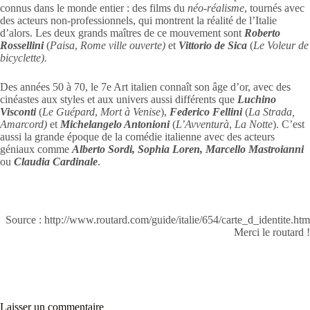
connus dans le monde entier : des films du
néo-réalisme
, tournés avec
des acteurs non-professionnels, qui montrent la réalité de l’Italie
d’alors. Les deux grands maîtres de ce mouvement sont
Roberto
Rossellini
(
Paisa
,
Rome ville ouverte)
et
Vittorio de Sica
(
Le Voleur de
bicyclette).
Des années 50 à 70, le 7e Art italien connaît son âge d’or, avec des
cinéastes aux styles et aux univers aussi différents que
Luchino
Visconti
(
Le Guépard
,
Mort à Venise
),
Federico Fellini
(
La Strada,
Amarcord)
et
Michelangelo Antonioni
(
L’Avventurà
,
La Notte
). C’est
aussi la grande époque de la comédie italienne avec des acteurs
géniaux comme
Alberto Sordi, Sophia Loren, Marcello Mastroianni
ou
Claudia Cardinale
.
Source : http://www.routard.com/guide/italie/654/carte_d_identite.htm
Merci le routard !
Laisser un commentaire