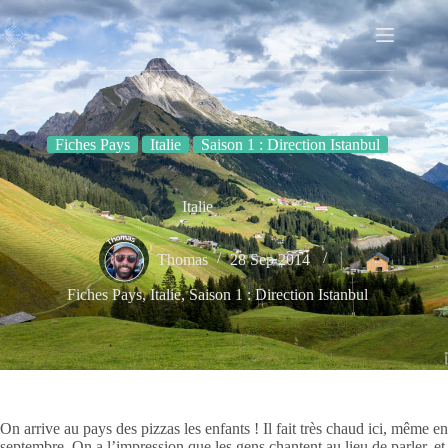
Passer
au
contenu
Fiches Pays
Italie
Saison 1 : Direction Istanbul
Italie
Thomas
28 Sep 2014
Fiches Pays
,
Italie
,
Saison 1 : Direction Istanbul
On arrive au pays des pizzas les enfants ! Il fait très chaud ici, même en
septembre. On a l’impression que les gens chantent au lieu de parler, et