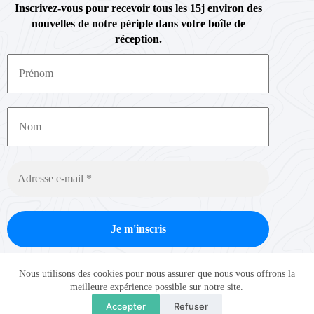
Inscrivez-vous pour recevoir tous les 15j environ des
nouvelles de notre périple dans votre boîte de
réception.
Nous ne spammons pas ! Consultez notre
politique de
Nous utilisons des cookies pour nous assurer que nous vous offrons la
confidentialité
pour plus d’informations.
meilleure expérience possible sur notre site.
Accepter
Refuser
Copyright © Intothewheel 2026 - Thème WordPress par