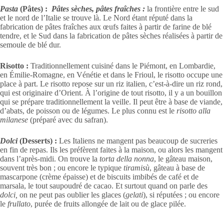
Pasta
(Pâtes) :
Pâtes sèches, pâtes fraîches :
la frontière entre le sud
et le nord de l’Italie se trouve là. Le Nord étant réputé dans la
fabrication de pâtes fraîches aux œufs faites à partir de farine de blé
tendre, et le Sud dans la fabrication de pâtes sèches réalisées à partir de
semoule de blé dur.
Risotto :
Traditionnellement cuisiné dans le Piémont, en Lombardie,
en Émilie-Romagne, en Vénétie et dans le Frioul, le risotto occupe une
place à part. Le risotto repose sur un riz italien, c’est-à-dire un riz rond,
qui est originaire d’Orient. À l’origine de tout risotto, il y a un bouillon
qui se prépare traditionnellement la veille. Il peut être à base de viande,
d’abats, de poisson ou de légumes. Le plus connu est le
risotto alla
milanese
(préparé avec du safran).
Dolci
(Desserts) :
Les Italiens ne mangent pas beaucoup de sucreries
en fin de repas. Ils les préfèrent faites à la maison, ou alors les mangent
dans l’après-midi. On trouve la
torta della nonna
, le gâteau maison,
souvent très bon ; ou encore le typique
tiramisù
, gâteau à base de
mascarpone (crème épaisse) et de biscuits imbibés de café et de
marsala, le tout saupoudré de cacao. Et surtout quand on parle des
dolci,
on ne peut pas oublier les glaces (
gelati
), si réputées ; ou encore
le
frullato
, purée de fruits allongée de lait ou de glace pilée.