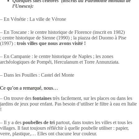
Quelques s
ites cé
lèbres (inscrits au Patrimoine mondial de
l’Unesco):
– En Vénétie : La ville de Vérone
– En Toscane : le centre historique de Florence (inscrit en 1982)
; centre historique de Sienne (1990) ; la piazza del Duomo à Pise
(1997) :
trois
villes que nous avons visité !
– En Campanie : le centre historique de Naples ; les zones
archéologiques de Pompéi, Herculanum et Torre Annunziata.
– Dans les Pouilles : Castel del Monte
Ce qu’on a remarqué, nous…
– On trouve des
fontaines
très facilement, sur les places ou dans les
jardins de jeux pour enfant. Pas besoin d’utiliser le filtre à eau en Italie
!
– Il y a des
poubelles de tri
partout, dans toutes les villes et tous les
villages. Il faut toujours réfléchir à quelle poubelle utiliser : papier,
verre, plastique,… Elles ont chacune leur couleur.