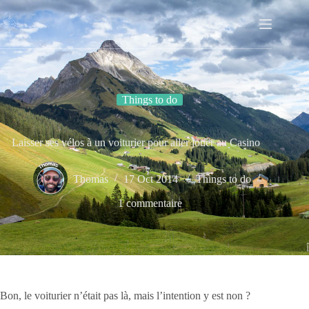
Passer
au
contenu
Things to do
Laisser ses vélos à un voiturier pour aller jouer au Casino
Thomas
17 Oct 2014
Things to do
1 commentaire
Bon, le voiturier n’était pas là, mais l’intention y est non ?