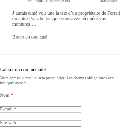
OCTOBRE 18, 2014/6:06 PM
RÉPONDRE
J’aurais aimé voir une la tête d’un propriétaire de Ferrari
ou autre Porsche lorsque vous avez récupéré vos
montures….
Bravo en tout cas!
Laisser un commentaire
Votre adresse e-mail ne sera pas publiée.
Les champs obligatoires sont
indiqués avec
*
Nom
*
E-mail
*
Site web