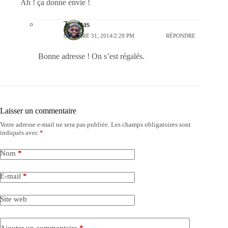
Ah ! ça donne envie !
Thomas
OCTOBRE 31, 2014/2:28 PM
RÉPONDRE
Bonne adresse ! On s’est régalés.
Laisser un commentaire
Votre adresse e-mail ne sera pas publiée.
Les champs obligatoires sont
indiqués avec
*
Nom
*
E-mail
*
Site web
Ajouter un commentaire
*