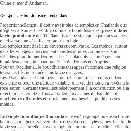
Chine et mer d’Andaman.
Religion : le bouddhisme thaïlandais
Proportionnellement, il doit y avoir plus de temples en Thaïlande que
d’églises à Rome. C’est dire comme le bouddhisme est
présent dans
la vie quotidienne
des Thaïlandais même si, depuis quelques années,
on observe une désaffection pour la religion.
Les temples sont des lieux ouverts et conviviaux. Les moines, surtout
dans les villages, interviennent dans les affaires courantes et sont
sollicités pour donner leur avis. Les Thaïlandais ont aménagé leur
bouddhisme en y incluant une foule de démons et d’esprits.
Pour un Occidental, le bouddhisme thaï apparaît comme une religion
tolérante, très imbriquée dans la vie des gens.
Les Thaïlandais doivent mener, au moins une fois au cours de leur
existence et pour une période variable, une vie de moine en revêtant la
robe safran. Certains travaillent bénévolement à la construction ou à la
réfection des temples. Tous apportent aux statues du Bouddha de
nombreuses
offrandes
et subviennent aux besoins quotidiens des
moines.
Le
temple bouddhique thaïlandais
, le
wat
,
regroupe un ensemble de
bâtiments religieux, souvent d’époques et/ou de styles variés. Centre de
la vie socio-culturelle, le
wat
remplit de nombreuses fonctions : lieu de