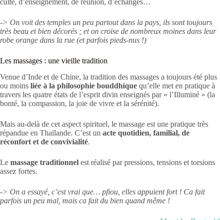
culte, d’enseignement, de réunion, d’échanges…
-> On voit des temples un peu partout dans la pays, ils sont toujours
très beau et bien décorés ; et on croise de nombreux moines dans leur
robe orange dans la rue (et parfois pieds-nus !)
Les massages : une vieille tradition
Venue d’Inde et de Chine, la tradition des massages a toujours été plus
ou moins
li
ée à la philosophie bouddhique
qu’elle met en pratique à
travers les quatre états de l’esprit divin enseignés par « l’Illuminé » (la
bonté, la compassion, la joie de vivre et la sérénité).
Mais au-delà de cet aspect spirituel, le massage est une pratique très
répandue en Thaïlande. C’est un
acte quotidien, familial, de
réconfort et de convivialité
.
Le
massage traditionnel
est réalisé par pressions, tensions et torsions
assez fortes.
-> On a essayé, c’est vrai que… pfiou, elles appuient fort ! Ca fait
parfois un peu mal, mais ca fait du bien quand même !