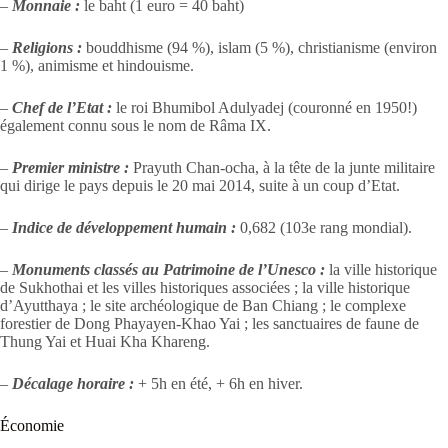
–
Monnaie :
le baht (1 euro = 40 baht)
–
Religions :
bouddhisme (94 %), islam (5 %), christianisme (environ
1 %), animisme et hindouisme.
–
Chef de l’Etat :
le roi Bhumibol Adulyadej (couronné en 1950!)
également connu sous le nom de Râma IX.
–
Premier ministre :
Prayuth Chan-ocha, à la tête de la junte militaire
qui dirige le pays depuis le 20 mai 2014, suite à un coup d’Etat.
–
Indice de développement humain :
0,682 (103e rang mondial).
–
Monuments classés au Patrimoine de l’Unesco :
la ville historique
de Sukhothai et les villes historiques associées ; la ville historique
d’Ayutthaya ; le site archéologique de Ban Chiang ; le complexe
forestier de Dong Phayayen-Khao Yai ; les sanctuaires de faune de
Thung Yai et Huai Kha Khareng.
–
Décalage horaire :
+ 5h en été, + 6h en hiver.
Économie