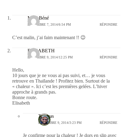
Mat&Béné
DÉCEMBRE 7, 2014/6:54 PM
RÉPONDRE
C’est malin, j’ai faim maintenant !! 😉
ELISABETH
DÉCEMBRE 9, 2014/12:25 PM
RÉPONDRE
Hello,
10 jours que je ne vous ai pas suivi, et… je vous
retrouve en Thaïlande ! Profitez bien. Surtout de la
« chaleur ». Ici c’est les premières gelées. L’hiver
approche à grands pas.
Bonne route.
Elisabeth
Thomas
DÉCEMBRE 9, 2014/3:23 PM
RÉPONDRE
Je confirme pour la chaleur ! Je dors en slip avec