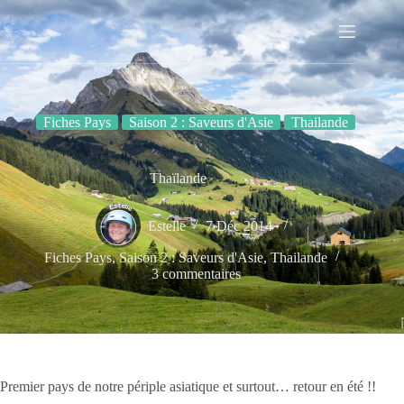
Passer
au
contenu
Fiches Pays
Saison 2 : Saveurs d'Asie
Thailande
Thaïlande
Estelle
7 Déc 2014
Fiches Pays
,
Saison 2 : Saveurs d'Asie
,
Thailande
3 commentaires
Premier pays de notre périple asiatique et surtout… retour en été !!