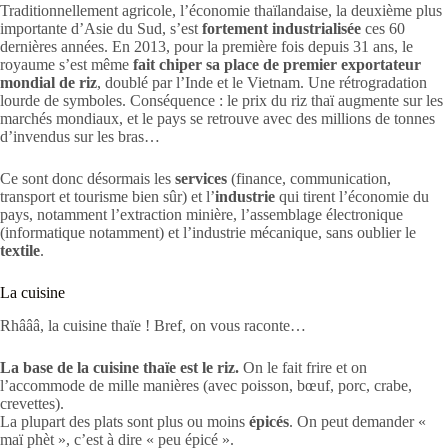
Traditionnellement agricole, l’économie thaïlandaise, la deuxième plus
importante d’Asie du Sud, s’est
fortement industrialisée
ces 60
dernières années. En 2013, pour la première fois depuis 31 ans, le
royaume s’est même
fait chiper sa place de premier exportateur
mondial de riz
, doublé par l’Inde et le Vietnam. Une rétrogradation
lourde de symboles. Conséquence : le prix du riz thaï augmente sur les
marchés mondiaux, et le pays se retrouve avec des millions de tonnes
d’invendus sur les bras…
Ce sont donc désormais les
services
(finance, communication,
transport et tourisme bien sûr) et l’
industrie
qui tirent l’économie du
pays, notamment l’extraction minière, l’assemblage électronique
(informatique notamment) et l’industrie mécanique, sans oublier le
textile
.
La cuisine
Rhâââ, la cuisine thaïe ! Bref, on vous raconte…
La base de la cuisine thaïe est le riz.
On le fait frire et on
l’accommode de mille manières (avec poisson, bœuf, porc, crabe,
crevettes).
La plupart des plats sont plus ou moins
épicés
. On peut demander «
maï phèt », c’est à dire « peu épicé ».