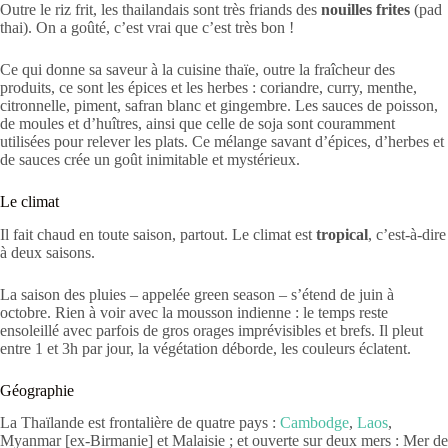
Outre le riz frit, les thailandais sont très friands des
nouilles frites
(pad
thai). On a goûté, c’est vrai que c’est très bon !
Ce qui donne sa saveur à la cuisine thaïe, outre la fraîcheur des
produits, ce sont les épices et les herbes : coriandre, curry, menthe,
citronnelle, piment, safran blanc et gingembre. Les sauces de poisson,
de moules et d’huîtres, ainsi que celle de soja sont couramment
utilisées pour relever les plats. Ce mélange savant d’épices, d’herbes et
de sauces crée un goût inimitable et mystérieux.
Le climat
Il fait chaud en toute saison, partout. Le climat est
tropical
, c’est-à-dire
à deux saisons.
La saison des pluies – appelée green season – s’étend de juin à
octobre. Rien à voir avec la mousson indienne : le temps reste
ensoleillé avec parfois de gros orages imprévisibles et brefs. Il pleut
entre 1 et 3h par jour, la végétation déborde, les couleurs éclatent.
Géographie
La Thaïlande est frontalière de quatre pays :
Cambodge
,
Laos
,
Myanmar [ex-Birmanie] et Malaisie ; et ouverte sur deux mers : Mer de