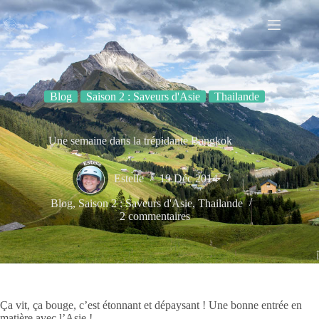
Passer
au
contenu
Blog
Saison 2 : Saveurs d'Asie
Thailande
Une semaine dans la trépidante Bangkok
Estelle
19 Déc 2014
Blog
,
Saison 2 : Saveurs d'Asie
,
Thailande
2 commentaires
Ça vit, ça bouge, c’est étonnant et dépaysant ! Une bonne entrée en
matière avec l’Asie !