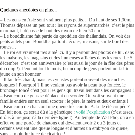
Quelques anecdotes en plus…
– Les gens en Asie sont vraiment plus petits… Du haut de ses 1,90m,
Thomas dépasse un peu tout : les rayons de supermarchés, c’est le plus
marquant, il dépasse le haut des rayon de bien 50 cm !
– Le bouddhisme fait partie du quotidien des thaïlandais. On voit des
petits autels pour Bouddha partout : écoles, maisons, sur le bord des
routes…
– Le roi est vraiment très aimé ici. Il y a partout des photos de lui, dans
les maisons, les magasins et des immenses affiches dans les rues. Le 5
décembre, c’est son anniversaire (c’est aussi le jour de la fête des pères
du coup !). Pendant tout le mois, beaucoup de gens portent un t-shirt
jaune en son honneur.
– Il fait très chaud, mais les cyclistes portent souvent des manches
longues ! Pourquoi ? Il ne veulent pas avoir la peau trop foncée, le
bronzage foncé c’est pour les gens qui travaillent dans les campagnes !
– Beaucoup de gens se déplacent en scooter. On voit souvent une
famille entière sur un seul scooter : le père, la mère et deux enfants !
– Beaucoup de chats ont une queue très courte. A-t-elle été coupée ?
En fait non, ça serait dû à la génétique :
voilà l’explication
(c’est assez
drôle, à lire jusqu’à la dernière ligne !). Au temple de Wat Pho, on a en
effet vu une portée de chatons qui devaient avoir 2 ou 3 jours et
certains avaient une queue longue et d’autres un embryon de queue,
sans la moindre trace de cicatrice !