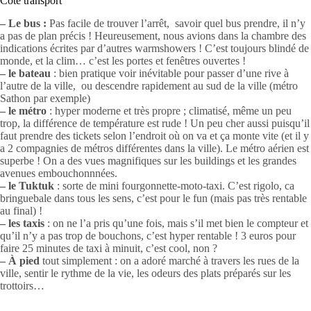
Côté transport
– Le bus :
Pas facile de trouver l’arrêt, savoir quel bus prendre, il n’y
a pas de plan précis ! Heureusement, nous avions dans la chambre des
indications écrites par d’autres warmshowers ! C’est toujours blindé de
monde, et la clim… c’est les portes et fenêtres ouvertes !
– le bateau
: bien pratique voir inévitable pour passer d’une rive à
l’autre de la ville, ou descendre rapidement au sud de la ville (métro
Sathon par exemple)
– le métro
: hyper moderne et très propre ; climatisé, même un peu
trop, la différence de température est rude ! Un peu cher aussi puisqu’il
faut prendre des tickets selon l’endroit où on va et ça monte vite (et il y
a 2 compagnies de métros différentes dans la ville). Le métro aérien est
superbe ! On a des vues magnifiques sur les buildings et les grandes
avenues embouchonnnées.
– le Tuktuk
: sorte de mini fourgonnette-moto-taxi. C’est rigolo, ca
bringuebale dans tous les sens, c’est pour le fun (mais pas très rentable
au final) !
– les taxis
: on ne l’a pris qu’une fois, mais s’il met bien le compteur et
qu’il n’y a pas trop de bouchons, c’est hyper rentable ! 3 euros pour
faire 25 minutes de taxi à minuit, c’est cool, non ?
– À pied
tout simplement : on a adoré marché à travers les rues de la
ville, sentir le rythme de la vie, les odeurs des plats préparés sur les
trottoirs…