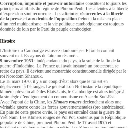
Corruption, impunité et pouvoir autoritaire
constituent toujours les
principaux attributs du régime de Phnom Penh. Les atteintes à la liberté
d’expression sont récurrentes. Les
atteintes récurrentes à la liberté
de la presse et aux droits de l’opposition
freinent la mise en place
d’un réel multipartisme, et la vie politique cambodgienne est toujours
dominée de loin par le Parti du peuple cambodgien.
Histoire
L’histoire du Cambodge est assez douloureuse. Et on la connait
souvent mal. Essayons de faire un résumé…
9 novembre 1953
: indépendance du pays, à la suite de la fin de la
guerre d’Indochine. La France qui avait instauré un protectorat, se
retire du pays. Il devient une monarchie constitutionnelle dirigée par le
roi Norodom Sihanouk.
Le 18 mars 1970, il y a un coup d’état alors que le roi est en
déplacement à l’étranger. Le général Lon Nol instaure la république
khmère ; devenu allié des États-Unis, le Cambodge est alors intégré à
la stratégie d’endiguement du communisme en Asie du Sud-Est.
Avec l’appui de la Chine, les
Khmers rouges
déclenchent alors une
véritable guerre contre les forces gouvernementales (pro américaines).
En plus de cette guerre civile, le pays est entraîné dans la guerre du
Viêt Nam. Les Khmers rouges de Pol Pot, soutenus par la République
populaire de Chine, prennent Phnom Penh le
17 avril 1975
et
installent un régime autoritaire maoïste. Les Khmers rouges appliquent