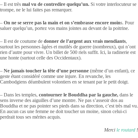
– Il est très
mal vu de contredire quelqu’un.
Si votre interlocuteur se
trompe, ne le lui faites pas remarquer.
–
On ne se serre pas la main et on s’embrasse encore moin
s. Pour
saluer quelqu’un, portez vos mains jointes au devant de la poitrine.
– Il est de coutume de
donner de l’argent aux vrais mendiants
,
surtout les personnes âgées et mutilés de guerre (nombreux), qui n’ont
rien d’autre pour vivre. Un billet de 500 riels suffit. Ici, la radinerie est
une honte (surtout celle des Occidentaux).
–
Ne jamais toucher la tête d’une personne
(même d’un enfant), ce
geste étant considéré comme une injure. En revanche, les
Cambodgiens déambulent volontiers en se tenant par le petit doigt.
– Dans les temples,
contourner le Bouddha par la gauche,
dans le
sens inverse des aiguilles d’une montre. Ne pas s’asseoir dos au
Bouddha et ne pas pointer ses pieds dans sa direction, c’est très mal vu.
En aucun cas une femme ne doit toucher un moine, sinon celui-ci
perdrait tous ses mérites acquis.
Merci
le routard
!