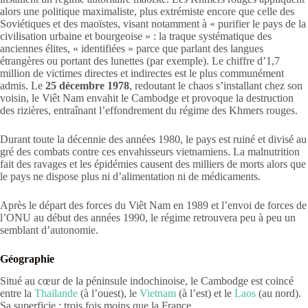
alors une politique maximaliste, plus extrémiste encore que celle des
Soviétiques et des maoïstes, visant notamment à « purifier le pays de la
civilisation urbaine et bourgeoise » : la traque systématique des
anciennes élites, « identifiées » parce que parlant des langues
étrangères ou portant des lunettes (par exemple). Le chiffre d’1,7
million de victimes directes et indirectes est le plus communément
admis. Le
25 décembre 1978
, redoutant le chaos s’installant chez son
voisin, le Viêt Nam envahit le Cambodge et provoque la destruction
des rizières, entraînant l’effondrement du régime des Khmers rouges.
Durant toute la décennie des années 1980, le pays est ruiné et divisé au
gré des combats contre ces envahisseurs vietnamiens. La malnutrition
fait des ravages et les épidémies causent des milliers de morts alors que
le pays ne dispose plus ni d’alimentation ni de médicaments.
Après le départ des forces du Viêt Nam en 1989 et l’envoi de forces de
l’ONU au début des années 1990, le régime retrouvera peu à peu un
semblant d’autonomie.
Géographie
Situé au cœur de la péninsule indochinoise, le Cambodge est coincé
entre la
Thaïlande
(à l’ouest), le
Vietnam
(à l’est) et le
Laos
(au nord).
Sa superficie : trois fois moins que la France.