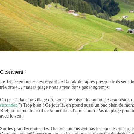
C’est reparti !
Le 14 décembre, on est reparti de Bangkok : après presque trois semaines
très drôle… mais la plage nous attend dans pas longtemps.
On passe dans un village où, pour une raison inconnue, les canneaux ont
secondes
?) Trop bien ! Ce jour là, on prend aussi un bac plein de monde
Bref, on rejoint le bord de la mer dans l’après midi. Pas de plage pour 
avec le vent.
Sur les grandes routes, les Thaï ne connaissent pas les boucles de sortie :
s’arrêter, puis redémarrer et croiser les voitures sur leur file de droite à