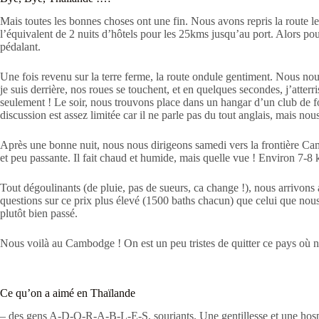
Mais toutes les bonnes choses ont une fin. Nous avons repris la route le 
l’équivalent de 2 nuits d’hôtels pour les 25kms jusqu’au port. Alors pour
pédalant.
Une fois revenu sur la terre ferme, la route ondule gentiment. Nous n
je suis derrière, nos roues se touchent, et en quelques secondes, j’atte
seulement ! Le soir, nous trouvons place dans un hangar d’un club de foo
discussion est assez limitée car il ne parle pas du tout anglais, mais 
Après une bonne nuit, nous nous dirigeons samedi vers la frontière Cam
et peu passante. Il fait chaud et humide, mais quelle vue ! Environ 7-8 
Tout dégoulinants (de pluie, pas de sueurs, ca change !), nous arrivons
questions sur ce prix plus élevé (1500 baths chacun) que celui que nous a
plutôt bien passé.
Nous voilà au Cambodge ! On est un peu tristes de quitter ce pays où 
Ce qu’on a aimé en Thaïlande
– des gens A-D-O-R-A-B-L-E-S, souriants. Une gentillesse et une hospita