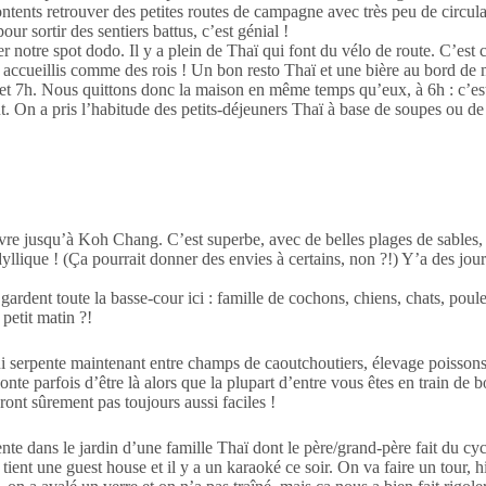
contents retrouver des petites routes de campagne avec très peu de cir
r sortir des sentiers battus, c’est génial !
uver notre spot dodo. Il y a plein de Thaï qui font du vélo de route. C’e
s accueillis comme des rois ! Un bon resto Thaï et une bière au bord de
 et 7h. Nous quittons donc la maison en même temps qu’eux, à 6h : c’est 
. On a pris l’habitude des petits-déjeuners Thaï à base de soupes ou de 
e jusqu’à Koh Chang. C’est superbe, avec de belles plages de sables,
dyllique ! (Ça pourrait donner des envies à certains, non ?!) Y’a des jo
 gardent toute la basse-cour ici : famille de cochons, chiens, chats, poul
petit matin ?!
i serpente maintenant entre champs de caoutchoutiers, élevage poissons,
nte parfois d’être là alors que la plupart d’entre vous êtes en train de 
ront sûrement pas toujours aussi faciles !
ente dans le jardin d’une famille Thaï dont le père/grand-père fait du
tient une guest house et il y a un karaoké ce soir. On va faire un tour, 