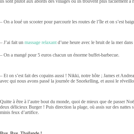
ils sont plutôt aux abords des villages où ils trouvent plus facilemen
– On a loué un scooter pour parcourir les routes de l’île et on s’est baig
– J’ai fait un
massage relaxant
d’une heure avec le bruit de la mer dans l
– On a mangé pour 5 euros chacun un énorme buffet-barbecue.
– Et on s’est fait des copains aussi ! Nikki, notre hôte ; James et Andr
avec qui nous avons passé la journée de Snorkelling, et aussi le réveil
Quitte à être à l’autre bout du monde, quoi de mieux que de passer Noë
deux délicieux Burger ! Puis direction la plage, où assis sur des nattes 
minis feux d’artifice.
Bye, Bye, Thaïlande !…