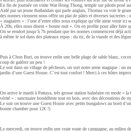
En fin de journée on visite Wat Hong Thong, temple sur pilotis posé au
Aidé par un jeune thaïlandais qui parle anglais, Thomas va voir le grand 
des nonnes viennent nous offrir un plat de pâtes et diverses sucreries 
« stagiaires » : l’une d’entre elles nous explique qu’elle aime venir ici
À 20h, elles nous disent « bonne nuit ». On en profite pour aller faire
On se rendort jusqu’à 7h pendant que les nonnes commencent déjà activ
à même le sol dans des plateaux repas : du riz, de la viande et des légu
Puis à Chon Buri, on trouve enfin une belle plage de sable blanc, cocotie
coup de galérer un peu !
Le soir dans un village de pêcheurs, on sort notre arme magique : un mot
jardin d’une Guest House. C’est tout confort ! Merci à ces hôtes improvi
On arrive le mardi à Pattaya, très grosse station balnéaire en mode « la
vérité » : sanctuaire bouddhiste tout en bois, avec des décorations de st
Le soir on trouve une Guest House avec petits bungalows au bord d’une riv
bonne chambre pour 12€ !)
Le mercredi, on trouve enfin une vraie route de campagne, au milieu de nu