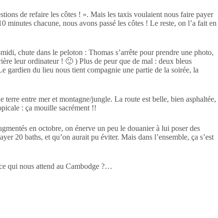
ions de refaire les côtes ! ». Mais les taxis voulaient nous faire payer
10 minutes chacune, nous avons passé les côtes ! Le reste, on l’a fait en
midi, chute dans le peloton : Thomas s’arrête pour prendre une photo,
rière leur ordinateur ! 🙂 ) Plus de peur que de mal : deux bleus
Le gardien du lieu nous tient compagnie une partie de la soirée, la
erre entre mer et montagne/jungle. La route est belle, bien asphaltée,
opicale : ça mouille sacrément !!
 augmentés en octobre, on énerve un peu le douanier à lui poser des
ayer 20 baths, et qu’on aurait pu éviter. Mais dans l’ensemble, ça s’est
est-ce qui nous attend au Cambodge ?…