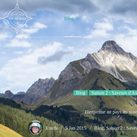
Passer
au
contenu
Blog
Vidéos
Blog
Saison 2 : Saveurs d'As
Bienvenue au pays du souri
Estelle
5 Jan 2015
Blog
,
Saison 2 : Save