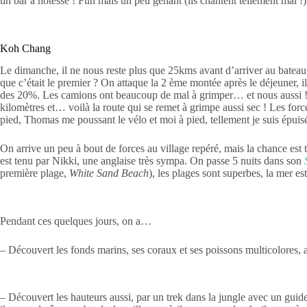
un bar à hôtesse ! Fun mais un peu gênant (ils chantent tellement mal !), 
Koh Chang
Le dimanche, il ne nous reste plus que 25kms avant d’arriver au bateau :
que c’était le premier ? On attaque la 2 ème montée après le déjeuner, il 
des 20%. Les camions ont beaucoup de mal à grimper… et nous aussi ! J
kilomètres et… voilà la route qui se remet à grimpe aussi sec ! Les for
pied, Thomas me poussant le vélo et moi à pied, tellement je suis épuis
On arrive un peu à bout de forces au village repéré, mais la chance es
est tenu par Nikki, une anglaise très sympa. On passe 5 nuits dans son
première plage,
White Sand Beach
), les plages sont superbes, la mer e
Pendant ces quelques jours, on a…
– Découvert les fonds marins, ses coraux et ses poissons multicolores, 
– Découvert les hauteurs aussi, par un trek dans la jungle avec un gui