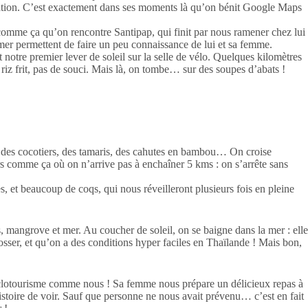
culation. C’est exactement dans ses moments là qu’on bénit Google Maps
st comme ça qu’on rencontre Santipap, qui finit par nous ramener chez lui
 mer permettent de faire un peu connaissance de lui et sa femme.
notre premier lever de soleil sur la selle de vélo. Quelques kilomètres
riz frit, pas de souci. Mais là, on tombe… sur des soupes d’abats !
 des cocotiers, des tamaris, des cahutes en bambou… On croise
urs comme ça où on n’arrive pas à enchaîner 5 kms : on s’arrête sans
es, et beaucoup de coqs, qui nous réveilleront plusieurs fois en pleine
 mangrove et mer. Au coucher de soleil, on se baigne dans la mer : elle
bosser, et qu’on a des conditions hyper faciles en Thaïlande ! Mais bon,
 cyclotourisme comme nous ! Sa femme nous prépare un délicieux repas à
histoire de voir. Sauf que personne ne nous avait prévenu… c’est en fait