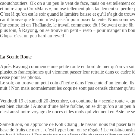
caoutchoutiers. Ok on a un peu le vent de face, mais on est tellement 
et notre app « OruxMaps », on ose tellement plus facilement se perdre pou
C’est là qu’on est le soir quand la lumière baisse et qu’il s’agit de tro
car il trouve que le coin n’est pas sûr pour poser la tente. Nous somme
Par contre ici en Thaïlande, le travail commence tôt ! Souvent entre 6h
plus loin, à Rayong, on se trouve un petit « resto » pour manger un bout
Glups, c’est un peu hard au réveil !
La Scenic Route
Après Rayong commence une petite route en bord de mer qu’on va suivr
plusieurs francophones qui viennent passer leur retraite dans ce cadre i
cesse pour les photos.
Le soir, on trouve un petit coin d’herbe dans l’enceinte d’un temple. Ils
nuit ! Non mais normalement les coqs ne sont pas censés chanter qu’au 
Vendredi 19 et samedi 20 décembre, on continue la « scenic route », qu
est bien chaude ! Autour d’une bière fraîche, on se dit qu’on a un peu ho
c’est aussi notre voyage de noces et les mois qui viennent en Asie ne se
Samedi soir, on approche de Koh Chang ; le hasard nous fait poser la t
base de fruits de mer… c’est hyper bon, on se régale ! Le voisin/cousin 