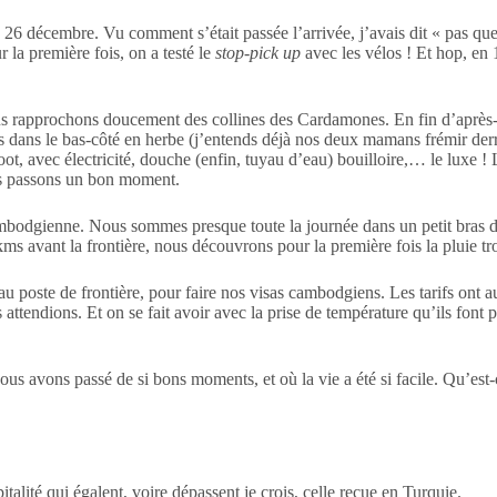
26 décembre. Vu comment s’était passée l’arrivée, j’avais dit « pas quest
 la première fois, on a testé le
stop-pick up
avec les vélos ! Et hop, en 
ous rapprochons doucement des collines des Cardamones. En fin d’après-
rris dans le bas-côté en herbe (j’entends déjà nos deux mamans frémir der
t, avec électricité, douche (enfin, tuyau d’eau) bouilloire,… le luxe ! 
nous passons un bon moment.
bodgienne. Nous sommes presque toute la journée dans un petit bras de t
kms avant la frontière, nous découvrons pour la première fois la pluie tr
 au poste de frontière, pour faire nos visas cambodgiens. Les tarifs ont
ttendions. Et on se fait avoir avec la prise de température qu’ils font p
nous avons passé de si bons moments, et où la vie a été si facile. Qu’
lité qui égalent, voire dépassent je crois, celle reçue en Turquie.