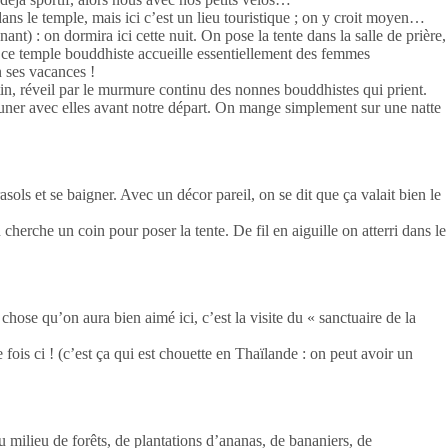
ns le temple, mais ici c’est un lieu touristique ; on y croit moyen…
t) : on dormira ici cette nuit. On pose la tente dans la salle de prière,
t, ce temple bouddhiste accueille essentiellement des femmes
n ses vacances !
tin, réveil par le murmure continu des nonnes bouddhistes qui prient.
ner avec elles avant notre départ. On mange simplement sur une natte
sols et se baigner. Avec un décor pareil, on se dit que ça valait bien le
erche un coin pour poser la tente. De fil en aiguille on atterri dans le
hose qu’on aura bien aimé ici, c’est la visite du « sanctuaire de la
fois ci ! (c’est ça qui est chouette en Thaïlande : on peut avoir un
au milieu de forêts, de plantations d’ananas, de bananiers, de