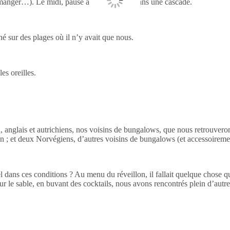
t à manger…). Le midi, pause avec baignade dans une cascade.
né sur des plages où il n’y avait que nous.
es oreilles.
ea, anglais et autrichiens, nos voisins de bungalows, que nous retrouver
lon ; et deux Norvégiens, d’autres voisins de bungalows (et accessoireme
l dans ces conditions ? Au menu du réveillon, il fallait quelque chose 
sur le sable, en buvant des cocktails, nous avons rencontrés plein d’autre