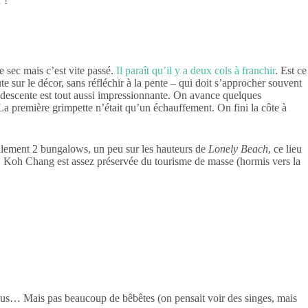
 !
e sec mais c’est vite passé.
Il paraît qu’il y a deux cols à franchir
. Est ce
ute sur le décor, sans réfléchir à la pente – qui doit s’approcher souvent
descente est tout aussi impressionnante. On avance quelques
 La première grimpette n’était qu’un échauffement. On fini la côte à
eulement 2 bungalows, un peu sur les hauteurs de
Lonely Beach
, ce lieu
que. Koh Chang est assez préservée du tourisme de masse (hormis vers la
mbous… Mais pas beaucoup de bêbêtes (on pensait voir des singes, mais