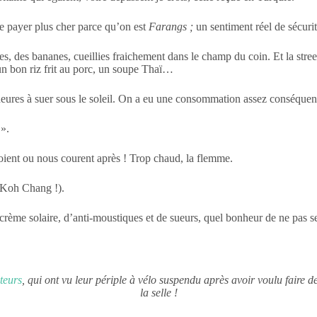
ire payer plus cher parce qu’on est
Farangs ;
un sentiment réel de sécurit
, des bananes, cueillies fraichement dans le champ du coin. Et la street-
 un bon riz frit au porc, un soupe Thaï…
 heures à suer sous le soleil. On a eu une consommation assez conséque
 ».
oient ou nous courent après ! Trop chaud, la flemme.
à Koh Chang !).
ème solaire, d’anti-moustiques et de sueurs, quel bonheur de ne pas se 
teurs
, qui ont vu leur périple à vélo suspendu après avoir voulu faire de
la selle !