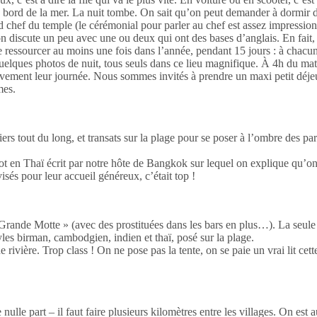
 bord de la mer. La nuit tombe. On sait qu’on peut demander à dormir da
chef du temple (le cérémonial pour parler au chef est assez impressionnan
; on discute un peu avec une ou deux qui ont des bases d’anglais. En fai
 se ressourcer au moins une fois dans l’année, pendant 15 jours : à chacu
 quelques photos de nuit, tous seuls dans ce lieu magnifique. À 4h du ma
ement leur journée. Nous sommes invités à prendre un maxi petit déjeu
mes.
rs tout du long, et transats sur la plage pour se poser à l’ombre des para
 en Thaï écrit par notre hôte de Bangkok sur lequel on explique qu’on ch
sés pour leur accueil généreux, c’était top !
 Grande Motte » (avec des prostituées dans les bars en plus…). La seule c
yles birman, cambodgien, indien et thaï, posé sur la plage.
ière. Trop class ! On ne pose pas la tente, on se paie un vrai lit cette 
lle part – il faut faire plusieurs kilomètres entre les villages. On est 