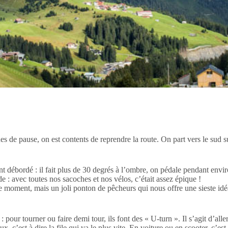
 de pause, on est contents de reprendre la route. On part vers le sud su
 débordé : il fait plus de 30 degrés à l’ombre, on pédale pendant envir
 : avec toutes nos sacoches et nos vélos, c’était assez épique !
le moment, mais un joli ponton de pêcheurs qui nous offre une sieste idé
 pour tourner ou faire demi tour, ils font des « U-turn ». Il s’agit d’alle
 eux, c’est à dire la file qui va le plus vite. En voiture ou en scooter, c’e