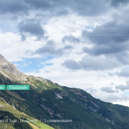
Matériel
Notre précédent projet
ie
Thailande
re !
urs d'Asie
,
Thailande
5 commentaires