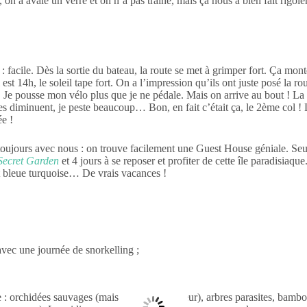
on a avalé un verre et on n’a pas traîné, mais ça nous a bien fait rigoler
 facile. Dès la sortie du bateau, la route se met à grimper fort. Ça mont
est 14h, le soleil tape fort. On a l’impression qu’ils ont juste posé la ro
e pousse mon vélo plus que je ne pédale. Mais on arrive au bout ! La 
ces diminuent, je peste beaucoup… Bon, en fait c’était ça, le 2ème col !
ée !
t toujours avec nous : on trouve facilement une Guest House géniale. S
Secret Garden
et 4 jours à se reposer et profiter de cette île paradisia
st bleue turquoise… De vrais vacances !
avec une journée de snorkelling ;
de : orchidées sauvages (mais une seule en fleur), arbres parasites, ba