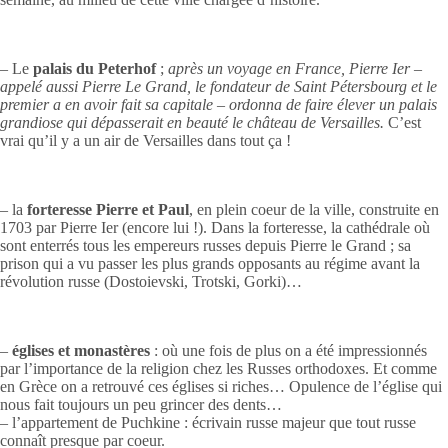
– Le
palais du Peterhof
;
après un voyage en France, Pierre Ier –
appelé aussi Pierre Le Grand, le fondateur de Saint Pétersbourg et le
premier a en avoir fait sa capitale – ordonna de faire élever un palais
grandiose qui dépasserait en beauté le château de Versailles.
C’est
vrai qu’il y a un air de Versailles dans tout ça !
– la
forteresse Pierre et Paul
, en plein coeur de la ville, construite en
1703 par Pierre Ier (encore lui !). Dans la forteresse, la cathédrale où
sont enterrés tous les empereurs russes depuis Pierre le Grand ; sa
prison qui a vu passer les plus grands opposants au régime avant la
révolution russe (Dostoievski, Trotski, Gorki)…
–
églises et monastères
: où une fois de plus on a été impressionnés
par l’importance de la religion chez les Russes orthodoxes. Et comme
en Grèce on a retrouvé ces églises si riches… Opulence de l’église qui
nous fait toujours un peu grincer des dents…
– l’appartement de Puchkine : écrivain russe majeur que tout russe
connaît presque par coeur.