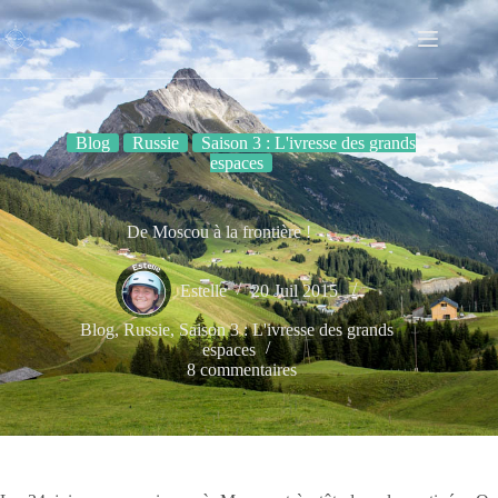
Passer
au
contenu
Blog
Russie
Saison 3 : L'ivresse des grands
espaces
De Moscou à la frontière !
Estelle
20 Juil 2015
Blog
,
Russie
,
Saison 3 : L'ivresse des grands
espaces
8 commentaires