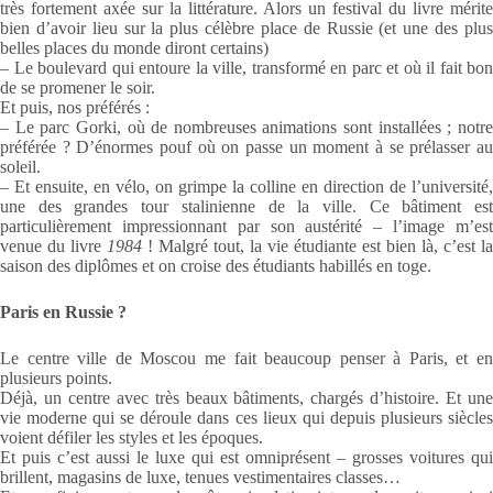
très fortement axée sur la littérature. Alors un festival du livre mérite
bien d’avoir lieu sur la plus célèbre place de Russie (et une des plus
belles places du monde diront certains)
– Le boulevard qui entoure la ville, transformé en parc et où il fait bon
de se promener le soir.
Et puis, nos préférés :
– Le parc Gorki, où de nombreuses animations sont installées ; notre
préférée ? D’énormes pouf où on passe un moment à se prélasser au
soleil.
– Et ensuite, en vélo, on grimpe la colline en direction de l’université,
une des grandes tour stalinienne de la ville. Ce bâtiment est
particulièrement impressionnant par son austérité – l’image m’est
venue du livre
1984
! Malgré tout, la vie étudiante est bien là, c’est la
saison des diplômes et on croise des étudiants habillés en toge.
Paris en Russie ?
Le centre ville de Moscou me fait beaucoup penser à Paris, et en
plusieurs points.
Déjà, un centre avec très beaux bâtiments, chargés d’histoire. Et une
vie moderne qui se déroule dans ces lieux qui depuis plusieurs siècles
voient défiler les styles et les époques.
Et puis c’est aussi le luxe qui est omniprésent – grosses voitures qui
brillent, magasins de luxe, tenues vestimentaires classes…