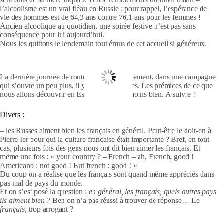
l’alcoolisme est un vrai fléau en Russie ; pour rappel, l’espérance de
vie des hommes est de 64,3 ans contre 76,1 ans pour les femmes !
Ancien alcoolique au quotidien, une soirée festive n’est pas sans
conséquence pour lui aujourd’hui.
Nous les quittons le lendemain tout émus de cet accueil si généreux.
La dernière journée de route se fait tranquillement, dans une campagne
qui s’ouvre un peu plus, il y a moins d’arbres. Les prémices de ce que
nous allons découvrir en Estonie, mais en moins bien. A suivre !
Divers :
– les Russes aiment bien les français en général. Peut-être le doit-on à
Pierre Ier pour qui la culture française était importante ? Bref, en tout
cas, plusieurs fois des gens nous ont dit bien aimer les français. Et
même une fois : « your country ? – French – ah, French, good !
Americano : not good ! But french : good ! »
Du coup on a réalisé que les français sont quand même appréciés dans
pas mal de pays du monde.
Et on s’est posé la question :
en général, les français, quels autres pays
ils aiment bien ?
Ben on n’a pas réussi à trouver de réponse… Le
français
, trop arrogant ?