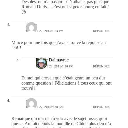
Désolés, on n’a pas croisé Nathalie, pas plus que
Romain Duris… c’est nul st petersbourg en fait !
😉
émilie
JUILLET 22, 2015/1:53 PM
RÉPONDRE
Mince pour une fois que j’avais trouvé la réponse au
jeu!!!
Estelle Dalmayrac
JUILLET 28, 2015/1:10 PM
RÉPONDRE
Et moi qui croyait que c’était genre un peu dur
comme question ! Félicitations à tous ceux qui ont
trouvé !
polo
JUILLET 27, 2015/9:38 AM
RÉPONDRE
Remarque qui n’a rien à voir avec le sujet russe, quoi
que…. Au fait depuis la muraille de Chine plus rien n’a