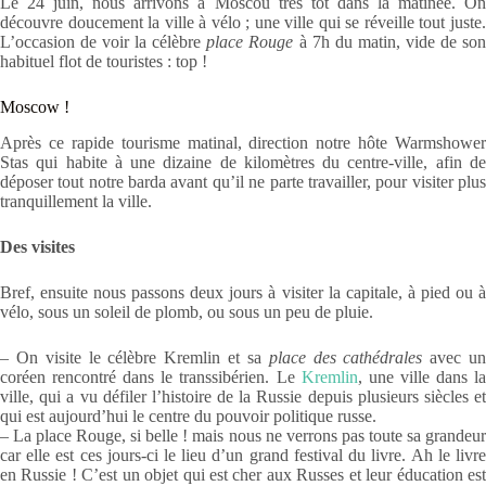
Le 24 juin, nous arrivons à Moscou très tôt dans la matinée. On
découvre doucement la ville à vélo ; une ville qui se réveille tout juste.
L’occasion de voir la célèbre
place Rouge
à 7h du matin, vide de so
habituel flot de touristes : top !
Moscow !
Après ce rapide tourisme matinal, direction notre hôte Warmshower
Stas qui habite à une dizaine de kilomètres du centre-ville, afin de
déposer tout notre barda avant qu’il ne parte travailler, pour visiter plus
tranquillement la ville.
Des visites
Bref, ensuite nous passons deux jours à visiter la capitale, à pied ou à
vélo, sous un soleil de plomb, ou sous un peu de pluie.
– On visite le célèbre Kremlin et sa
place des cathédrales
avec u
coréen rencontré dans le transsibérien. Le
Kremlin
, une ville dans l
ville, qui a vu défiler l’histoire de la Russie depuis plusieurs siècles et
qui est aujourd’hui le centre du pouvoir politique russe.
– La place Rouge, si belle ! mais nous ne verrons pas toute sa grandeur
car elle est ces jours-ci le lieu d’un grand festival du livre. Ah le livre
en Russie ! C’est un objet qui est cher aux Russes et leur éducation est