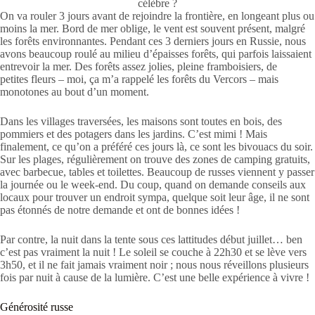
célèbre ?
On va rouler 3 jours avant de rejoindre la frontière, en longeant plus ou
moins la mer. Bord de mer oblige, le vent est souvent présent, malgré
les forêts environnantes. Pendant ces 3 derniers jours en Russie, nous
avons beaucoup roulé au milieu d’épaisses forêts, qui parfois laissaient
entrevoir la mer. Des forêts assez jolies, pleine framboisiers, de
petites fleurs – moi, ça m’a rappelé les forêts du Vercors – mais
monotones au bout d’un moment.
Dans les villages traversées, les maisons sont toutes en bois, des
pommiers et des potagers dans les jardins. C’est mimi ! Mais
finalement, ce qu’on a préféré ces jours là, ce sont les bivouacs du soir.
Sur les plages, régulièrement on trouve des zones de camping gratuits,
avec barbecue, tables et toilettes. Beaucoup de russes viennent y passer
la journée ou le week-end. Du coup, quand on demande conseils aux
locaux pour trouver un endroit sympa, quelque soit leur âge, il ne sont
pas étonnés de notre demande et ont de bonnes idées !
Par contre, la nuit dans la tente sous ces lattitudes début juillet… ben
c’est pas vraiment la nuit ! Le soleil se couche à 22h30 et se lève vers
3h50, et il ne fait jamais vraiment noir ; nous nous réveillons plusieurs
fois par nuit à cause de la lumière. C’est une belle expérience à vivre !
Générosité russe