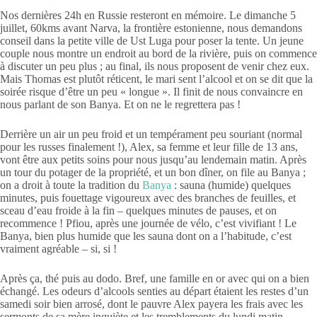
Nos dernières 24h en Russie resteront en mémoire. Le dimanche 5
juillet, 60kms avant Narva, la frontière estonienne, nous demandons
conseil dans la petite ville de Ust Luga pour poser la tente. Un jeune
couple nous montre un endroit au bord de la rivière, puis on commence
à discuter un peu plus ; au final, ils nous proposent de venir chez eux.
Mais Thomas est plutôt réticent, le mari sent l’alcool et on se dit que la
soirée risque d’être un peu « longue ». Il finit de nous convaincre en
nous parlant de son Banya. Et on ne le regrettera pas !
Derrière un air un peu froid et un tempérament peu souriant (normal
pour les russes finalement !), Alex, sa femme et leur fille de 13 ans,
vont être aux petits soins pour nous jusqu’au lendemain matin. Après
un tour du potager de la propriété, et un bon dîner, on file au Banya ;
on a droit à toute la tradition du
Banya
: sauna (humide) quelques
minutes, puis fouettage vigoureux avec des branches de feuilles, et
sceau d’eau froide à la fin – quelques minutes de pauses, et on
recommence ! Pfiou, après une journée de vélo, c’est vivifiant ! Le
Banya, bien plus humide que les sauna dont on a l’habitude, c’est
vraiment agréable – si, si !
Après ça, thé puis au dodo. Bref, une famille en or avec qui on a bien
échangé. Les odeurs d’alcools senties au départ étaient les restes d’un
samedi soir bien arrosé, dont le pauvre Alex payera les frais avec les
sermonts de sa mère inquiète et les tremblements du lundi matin –