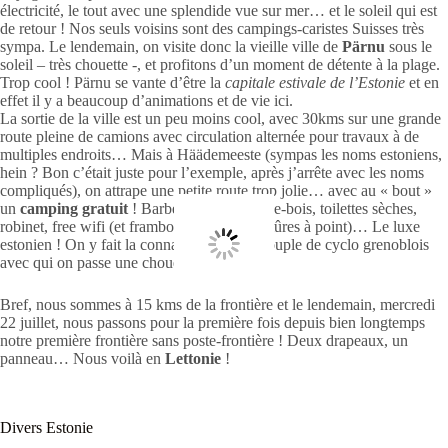
électricité, le tout avec une splendide vue sur mer… et le soleil qui est
de retour ! Nos seuls voisins sont des campings-caristes Suisses très
sympa. Le lendemain, on visite donc la vieille ville de
Pärnu
sous le
soleil – très chouette -, et profitons d’un moment de détente à la plage.
Trop cool ! Pärnu se vante d’être la
capitale estivale de l’Estonie
et en
effet il y a beaucoup d’animations et de vie ici.
La sortie de la ville est un peu moins cool, avec 30kms sur une grande
route pleine de camions avec circulation alternée pour travaux à de
multiples endroits… Mais à Häädemeeste (sympas les noms estoniens,
hein ? Bon c’était juste pour l’exemple, après j’arrête avec les noms
compliqués), on attrape une petite route trop jolie… avec au « bout »
un
camping gratuit
! Barbecue, bois, coupe-bois, toilettes sèches,
robinet, free wifi (et framboises sauvages mûres à point)… Le luxe
estonien ! On y fait la connaissance d’un couple de cyclo grenoblois
avec qui on passe une chouette soirée jeu !
Bref, nous sommes à 15 kms de la frontière et le lendemain, mercredi
22 juillet, nous passons pour la première fois depuis bien longtemps
notre première frontière sans poste-frontière ! Deux drapeaux, un
panneau… Nous voilà en
Lettonie
!
Divers Estonie