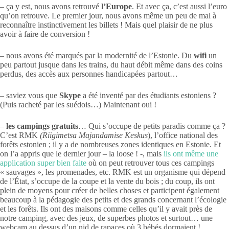
– ça y est, nous avons retrouvé
l’Europe
. Et avec ça, c’est aussi l’euro
qu’on retrouve. Le premier jour, nous avons même un peu de mal à
reconnaître instinctivement les billets ! Mais quel plaisir de ne plus
avoir à faire de conversion !
– nous avons été marqués par la modernité de l’Estonie. Du
wifi
un
peu partout jusque dans les trains, du haut débit même dans des coins
perdus, des accès aux personnes handicapées partout…
– saviez vous que
Skype
a été inventé par des étudiants estoniens ?
(Puis racheté par les suédois…) Maintenant oui !
–
les campings gratuits
… Qui s’occupe de petits paradis comme ça ?
C’est RMK
(Riigimetsa Majandamise Keskus
), l’office national des
forêts estonien ; il y a de nombreuses zones identiques en Estonie. Et
on l’a appris que le dernier jour – la loose ! -, mais
ils ont même une
application super bien faite
où on peut retrouver tous ces campings
« sauvages », les promenades, etc. RMK est un organisme qui dépend
de l’État, s’occupe de la coupe et la vente du bois ; du coup, ils ont
plein de moyens pour créer de belles choses et participent également
beaucoup à la pédagogie des petits et des grands concernant l’écologie
et les forêts. Ils ont des maisons comme celles qu’il y avait près de
notre camping, avec des jeux, de superbes photos et surtout… une
webcam au dessus d’un nid de rapaces où 3 bébés dormaient !