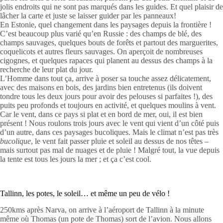
jolis endroits qui ne sont pas marqués dans les guides. Et quel plaisir de
lâcher la carte et juste se laisser guider par les panneaux!
En Estonie, quel changement dans les paysages depuis la frontière !
C’est beaucoup plus varié qu’en Russie : des champs de blé, des
champs sauvages, quelques bouts de forêts et partout des marguerites,
coquelicots et autres fleurs sauvages. On aperçoit de nombreuses
cigognes, et quelques rapaces qui planent au dessus des champs à la
recherche de leur plat du jour.
L’Homme dans tout ça, arrive à poser sa touche assez délicatement,
avec des maisons en bois, des jardins bien entretenus (ils doivent
tondre tous les deux jours pour avoir des pelouses si parfaites !), des
puits peu profonds et toujours en activité, et quelques moulins à vent.
Car le vent, dans ce pays si plat et en bord de mer, oui, il est bien
présent ! Nous roulons trois jours avec le vent qui vient d’un côté puis
d’un autre, dans ces paysages bucoliques. Mais le climat n’est pas très
bucolique
, le vent fait passer pluie et soleil au dessus de nos têtes –
mais surtout pas mal de nuages et de pluie ! Malgré tout, la vue depuis
la tente est tous les jours la mer ; et ça c’est cool.
Tallinn, les potes, le soleil… et même un peu de vélo !
250kms après Narva, on arrive à l’aéroport de Tallinn à la minute
même où Thomas (un pote de Thomas) sort de l’avion. Nous allons