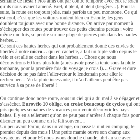
semaine de fiesta ! Nos amis ont par contre remporté avec eux le soleil
qu’ils nous avaient amené. Bref, il pleut, il pleut (bergère…). Pour la
suite, la route est toujours jolie, mais parfois un peu monotone. Ce qui
est cool, c’est que les voitures roulent bien en Estonie, les gens
doublent toujours avec une bonne distance. On arrive par moment à
s’échapper des routes pour trouver des petits chemins perdus ; voire
même une fois, se perdre sur une plage de pierres puis dans les hautes
herbes…
Ce sont ces hautes herbes qui ont probablement donné des envies de
libertés à notre
micro
… qui en cachette, a fait un triple salto depuis le
vélo et est allé se cacher dans les herbes… Chose que nous
découvrirons 60 kms plus loin (après avoir posé la tente sous la pluie
tombante, pour la première fois du voyage je crois !)… Grave et dure
décision de ne pas faire l’aller-retour le lendemain pour aller le
rechercher… Vu la pluie incessante, il n’a d’ailleurs peut être pas
survécu à sa prise de liberté !
On continue donc notre route, sous un ciel qui a du mal à se dégager et
s’assécher.
Eurovélo 10 oblige, on croise beaucoup de cyclos
qui ont
pris quelques semaines de vacances pour venir découvrir les pays
baltes. Il y en a tellement qu’on ne peut pas s’arrêter à chaque fois pour
discuter un peu comme on le fait souvent…
Un peu avant Pärnu, dans un village, on passe la nuit en camping, le
premier depuis des mois ! Une petite mamie ouvre son champ aux
voyageurs, et pour 6€ nous avons douche chaude, abri au sec avec