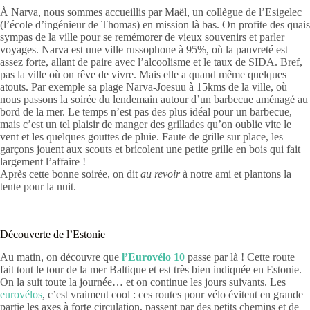
À Narva, nous sommes accueillis par Maël, un collègue de l’Esigelec
(l’école d’ingénieur de Thomas) en mission là bas. On profite des quais
sympas de la ville pour se remémorer de vieux souvenirs et parler
voyages. Narva est une ville russophone à 95%, où la pauvreté est
assez forte, allant de paire avec l’alcoolisme et le taux de SIDA. Bref,
pas la ville où on rêve de vivre. Mais elle a quand même quelques
atouts. Par exemple sa plage Narva-Joesuu à 15kms de la ville, où
nous passons la soirée du lendemain autour d’un barbecue aménagé au
bord de la mer. Le temps n’est pas des plus idéal pour un barbecue,
mais c’est un tel plaisir de manger des grillades qu’on oublie vite le
vent et les quelques gouttes de pluie. Faute de grille sur place, les
garçons jouent aux scouts et bricolent une petite grille en bois qui fait
largement l’affaire !
Après cette bonne soirée, on dit
au revoir
à notre ami et plantons la
tente pour la nuit.
Découverte de l’Estonie
Au matin, on découvre que
l’Eurovélo 10
passe par là ! Cette route
fait tout le tour de la mer Baltique et est très bien indiquée en Estonie.
On la suit toute la journée… et on continue les jours suivants. Les
eurovélos
, c’est vraiment cool : ces routes pour vélo évitent en grande
partie les axes à forte circulation, passent par des petits chemins et de