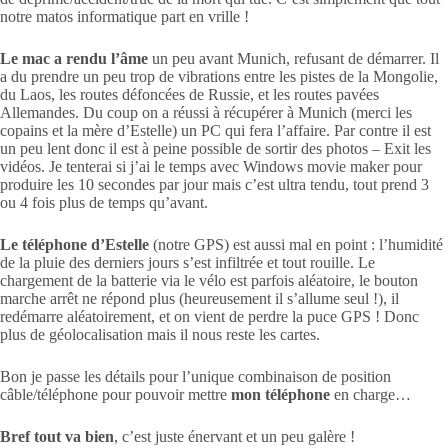
notre matos informatique part en vrille !
Le mac a rendu l’âme
un peu avant Munich, refusant de démarrer. Il
a du prendre un peu trop de vibrations entre les pistes de la Mongolie,
du Laos, les routes défoncées de Russie, et les routes pavées
Allemandes. Du coup on a réussi à récupérer à Munich (merci les
copains et la mère d’Estelle) un PC qui fera l’affaire. Par contre il est
un peu lent donc il est à peine possible de sortir des photos – Exit les
vidéos. Je tenterai si j’ai le temps avec Windows movie maker pour
produire les 10 secondes par jour mais c’est ultra tendu, tout prend 3
ou 4 fois plus de temps qu’avant.
Le téléphone d’Estelle
(notre GPS) est aussi mal en point : l’humidité
de la pluie des derniers jours s’est infiltrée et tout rouille. Le
chargement de la batterie via le vélo est parfois aléatoire, le bouton
marche arrêt ne répond plus (heureusement il s’allume seul !), il
redémarre aléatoirement, et on vient de perdre la puce GPS ! Donc
plus de géolocalisation mais il nous reste les cartes.
Bon je passe les détails pour l’unique combinaison de position
câble/téléphone pour pouvoir mettre
mon téléphone
en charge…
Bref tout va bien
, c’est juste énervant et un peu galère !