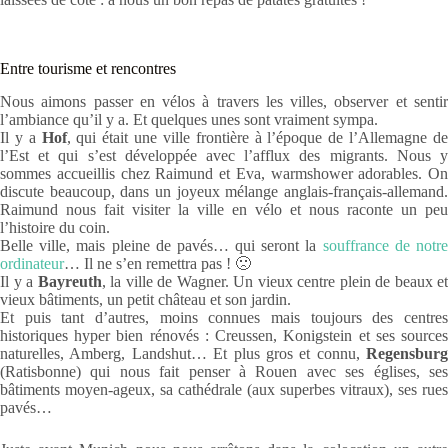
Entre tourisme et rencontres
Nous aimons passer en vélos à travers les villes, observer et sentir
l’ambiance qu’il y a. Et quelques unes sont vraiment sympa.
Il y a
Hof
, qui était une ville frontière à l’époque de l’Allemagne d
l’Est et qui s’est développée avec l’afflux des migrants. Nous y
sommes accueillis chez Raimund et Eva, warmshower adorables. On
discute beaucoup, dans un joyeux mélange anglais-français-allemand.
Raimund nous fait visiter la ville en vélo et nous raconte un peu
l’histoire du coin.
Belle ville, mais pleine de pavés… qui seront la
souffrance de notr
ordinateur
… Il ne s’en remettra pas ! 🙁
Il y a
Bayreuth
, la ville de Wagner. Un vieux centre plein de beaux et
vieux bâtiments, un petit château et son jardin.
Et puis tant d’autres, moins connues mais toujours des centres
historiques hyper bien rénovés : Creussen, Konigstein et ses sources
naturelles, Amberg, Landshut… Et plus gros et connu,
Regensburg
(Ratisbonne) qui nous fait penser à Rouen avec ses églises, ses
bâtiments moyen-ageux, sa cathédrale (aux superbes vitraux), ses rues
pavés…