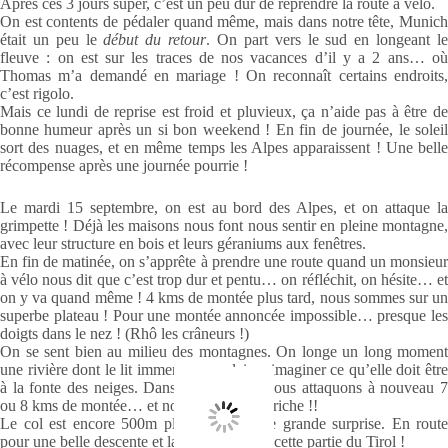
Après ces 3 jours super, c’est un peu dur de reprendre la route à vélo.
On est contents de pédaler quand même, mais dans notre tête, Munich
était un peu le
début du retour
. On part vers le sud en longeant l
fleuve : on est sur les traces de nos vacances d’il y a 2 ans… où
Thomas m’a demandé en mariage ! On reconnaît certains endroits,
c’est rigolo.
Mais ce lundi de reprise est froid et pluvieux, ça n’aide pas à être de
bonne humeur après un si bon weekend ! En fin de journée, le soleil
sort des nuages, et en même temps les Alpes apparaissent ! Une belle
récompense après une journée pourrie !
Le mardi 15 septembre, on est au bord des Alpes, et on attaque la
grimpette ! Déjà les maisons nous font nous sentir en pleine montagne,
avec leur structure en bois et leurs géraniums aux fenêtres.
En fin de matinée, on s’apprête à prendre une route quand un monsieur
à vélo nous dit que c’est trop dur et pentu… on réfléchit, on hésite… et
on y va quand même ! 4 kms de montée plus tard, nous sommes sur un
superbe plateau ! Pour une montée annoncée impossible… presque les
doigts dans le nez ! (Rhô les crâneurs !)
On se sent bien au milieu des montagnes. On longe un long moment
une rivière dont le lit immense nous laisse imaginer ce qu’elle doit être
à la fonte des neiges. Dans l’après-midi, nous attaquons à nouveau 7
ou 8 kms de montée… et nous voilà en Autriche !!
Le col est encore 500m plus loin, à notre grande surprise. En route
pour une belle descente et la découverte de cette partie du Tirol !