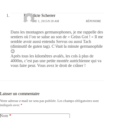
Bénédicte Scherrer
OCTOBRE 1, 2015/9:18 AM
RÉPONDRE
Dans les montagnes germanophones, je me rappelle des
sentiers où l’on se salue au son de « Grüss Got ! » Il me
semble avoir aussi entendu Servus ou aussi Tach
(diminutif de guten tag). C’était la minute germanophile
😉
Après tous les kilomètres avalés, les cols à plus de
4000m, c’est pas une petite montée autrichienne qui va
vous faire peur. Vous avez le droit de crâner !
Laisser un commentaire
Votre adresse e-mail ne sera pas publiée.
Les champs obligatoires sont
indiqués avec
*
Nom
*