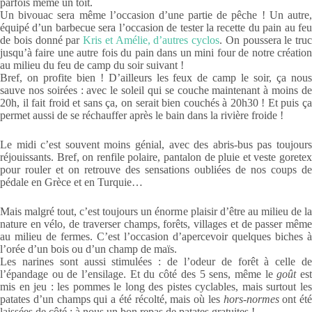
parfois même un toit.
Un bivouac sera même l’occasion d’une partie de pêche ! Un autre,
équipé d’un barbecue sera l’occasion de tester la recette du pain au feu
de bois donné par
Kris et Amélie, d’autres cyclos
. On poussera le truc
jusqu’à faire une autre fois du pain dans un mini four de notre création
au milieu du feu de camp du soir suivant !
Bref, on profite bien ! D’ailleurs les feux de camp le soir, ça nous
sauve nos soirées : avec le soleil qui se couche maintenant à moins de
20h, il fait froid et sans ça, on serait bien couchés à 20h30 ! Et puis ça
permet aussi de se réchauffer après le bain dans la rivière froide !
Le midi c’est souvent moins génial, avec des abris-bus pas toujours
réjouissants. Bref, on renfile polaire, pantalon de pluie et veste goretex
pour rouler et on retrouve des sensations oubliées de nos coups de
pédale en Grèce et en Turquie…
Mais malgré tout, c’est toujours un énorme plaisir d’être au milieu de la
nature en vélo, de traverser champs, forêts, villages et de passer même
au milieu de fermes. C’est l’occasion d’apercevoir quelques biches à
l’orée d’un bois ou d’un champ de maïs.
Les narines sont aussi stimulées : de l’odeur de forêt à celle de
l’épandage ou de l’ensilage. Et du côté des 5 sens, même le
goût
es
mis en jeu : les pommes le long des pistes cyclables, mais surtout les
patates d’un champs qui a été récolté, mais où les
hors-normes
ont été
laissées de côté : à nous un bon repas de patates gratuites !