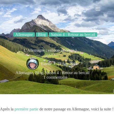
Passer
au
contenu
Allemagne
Blog
Saison 4 : Retour au bercail
L’Allemagne : version automne !
Estelle
27 Sep 2015
Allemagne
,
Blog
,
Saison 4 : Retour au bercail
1 commentaire
Après la
première partie
de notre passage en Allemagne, voici la suite !