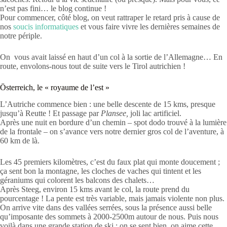
n’est pas fini… le blog continue !
Pour commencer, côté blog, on veut rattraper le retard pris à cause de
nos
soucis informatiques
et vous faire vivre les dernières semaines de
notre périple.
On vous avait laissé en haut d’un col à la sortie de l’Allemagne… En
route, envolons-nous tout de suite vers le Tirol autrichien !
Österreich, le « royaume de l’est »
L’Autriche commence bien : une belle descente de 15 kms, presque
jusqu’à Reutte ! Et passage par
Plansee,
joli lac artificiel.
Après une nuit en bordure d’un chemin – spot dodo trouvé à la lumière
de la frontale – on s’avance vers notre dernier gros col de l’aventure, à
60 km de là.
Les 45 premiers kilomètres, c’est du faux plat qui monte doucement ;
ça sent bon la montagne, les cloches de vaches qui tintent et les
géraniums qui colorent les balcons des chalets…
Après Steeg, environ 15 kms avant le col, la route prend du
pourcentage ! La pente est très variable, mais jamais violente non plus.
On arrive vite dans des vallées serrées, sous la présence aussi belle
qu’imposante des sommets à 2000-2500m autour de nous. Puis nous
voilà dans une grande station de ski : on se sent bien, on aime cette