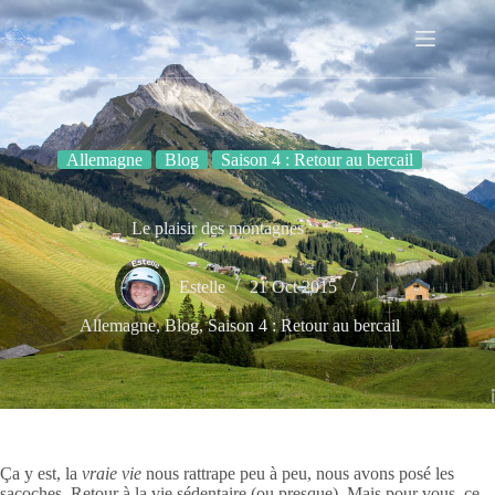
Passer
au
contenu
Allemagne
Blog
Saison 4 : Retour au bercail
Le plaisir des montagnes
Estelle
21 Oct 2015
Allemagne
,
Blog
,
Saison 4 : Retour au bercail
Ça y est, la
vraie vie
nous rattrape peu à peu, nous avons posé les
sacoches. Retour à la vie sédentaire (ou presque). Mais pour vous, ce