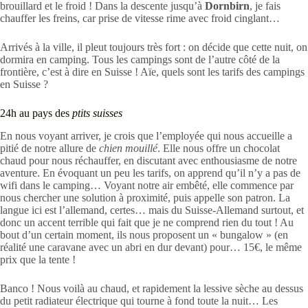
brouillard et le froid ! Dans la descente jusqu’à
Dornbirn
, je fais
chauffer les freins, car prise de vitesse rime avec froid cinglant…
Arrivés à la ville, il pleut toujours très fort : on décide que cette nuit, on
dormira en camping. Tous les campings sont de l’autre côté de la
frontière, c’est à dire en Suisse ! Aïe, quels sont les tarifs des campings
en Suisse ?
24h au pays des
ptits suisses
En nous voyant arriver, je crois que l’employée qui nous accueille a
pitié de notre allure de
chien mouillé
. Elle nous offre un chocolat
chaud pour nous réchauffer, en discutant avec enthousiasme de notre
aventure. En évoquant un peu les tarifs, on apprend qu’il n’y a pas de
wifi dans le camping… Voyant notre air embêté, elle commence par
nous chercher une solution à proximité, puis appelle son patron. La
langue ici est l’allemand, certes… mais du Suisse-Allemand surtout, et
donc un accent terrible qui fait que je ne comprend rien du tout ! Au
bout d’un certain moment, ils nous proposent un « bungalow » (en
réalité une caravane avec un abri en dur devant) pour… 15€, le même
prix que la tente !
Banco ! Nous voilà au chaud, et rapidement la lessive sèche au dessus
du petit radiateur électrique qui tourne à fond toute la nuit… Les