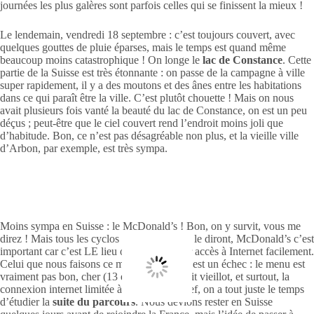
journées les plus galères sont parfois celles qui se finissent la mieux !
Le lendemain, vendredi 18 septembre : c’est toujours couvert, avec
quelques gouttes de pluie éparses, mais le temps est quand même
beaucoup moins catastrophique ! On longe le
lac de Constance
. Cette
partie de la Suisse est très étonnante : on passe de la campagne à ville
super rapidement, il y a des moutons et des ânes entre les habitations
dans ce qui paraît être la ville. C’est plutôt chouette ! Mais on nous
avait plusieurs fois vanté la beauté du lac de Constance, on est un peu
déçus ; peut-être que le ciel couvert rend l’endroit moins joli que
d’habitude. Bon, ce n’est pas désagréable non plus, et la vieille ville
d’Arbon, par exemple, est très sympa.
Moins sympa en Suisse : le McDonald’s ! Bon, on y survit, vous me
direz ! Mais tous les cyclos en Europe vous le diront, McDonald’s c’est
important car c’est LE lieu où on peut avoir accès à Internet facilement.
Celui que nous faisons ce midi là en Suisse est un échec : le menu est
vraiment pas bon, cher (13 euros !), l’endroit vieillot, et surtout, la
connexion internet limitée à 1h par jour. Bref, on a tout juste le temps
d’étudier la
suite du parcours
. Nous devions rester en Suisse