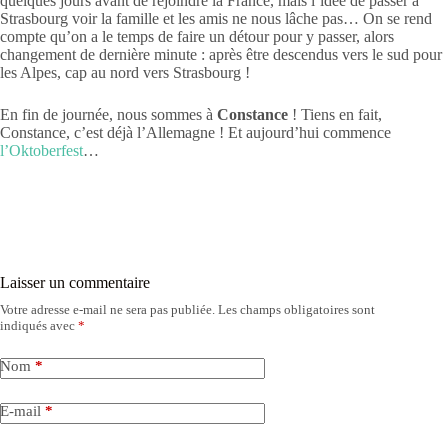
quelques jours avant de rejoindre la France, mais l’idée de passer à
Strasbourg voir la famille et les amis ne nous lâche pas… On se rend
compte qu’on a le temps de faire un détour pour y passer, alors
changement de dernière minute : après être descendus vers le sud pour
les Alpes, cap au nord vers Strasbourg !
En fin de journée, nous sommes à
Constance
! Tiens en fait,
Constance, c’est déjà l’Allemagne ! Et aujourd’hui commence
l’Oktoberfest
…
Laisser un commentaire
Votre adresse e-mail ne sera pas publiée.
Les champs obligatoires sont
indiqués avec
*
Nom
*
E-mail
*