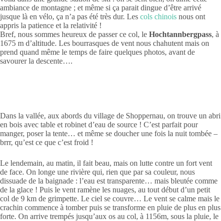
ambiance de montagne ; et même si ça parait dingue d’être arrivé
jusque là en vélo, ça n’a pas été très dur. Les
cols chinois
nous ont
appris la patience et la relativité !
Bref, nous sommes heureux de passer ce col, le
Hochtannbergpass
, à
1675 m d’altitude. Les bourrasques de vent nous chahutent mais on
prend quand même le temps de faire quelques photos, avant de
savourer la descente….
Dans la vallée, aux abords du village de Shoppernau, on trouve un abri
en bois avec table et robinet d’eau de source ! C’est parfait pour
manger, poser la tente… et même se doucher une fois la nuit tombée –
brrr, qu’est ce que c’est froid !
Le lendemain, au matin, il fait beau, mais on lutte contre un fort vent
de face. On longe une rivière qui, rien que par sa couleur, nous
dissuade de la baignade : l’eau est transparente… mais bleutée comme
de la glace ! Puis le vent ramène les nuages, au tout début d’un petit
col de 9 km de grimpette. Le ciel se couvre… Le vent se calme mais le
crachin commence à tomber puis se transforme en pluie de plus en plus
forte. On arrive trempés jusqu’aux os au col, à 1156m, sous la pluie, le