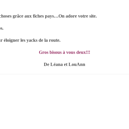
choses
grâce aux fiches pays…On adore votre site.
s.
ur éloigner
les yacks de la route.
Gros bisous à vous deux!!!
De Léana et Lou­Ann