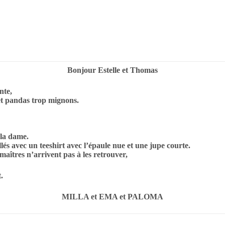
Bonjour Estelle et Thomas
nte,
et pandas trop mignons.
 la dame.
és avec un tee­shirt avec l’épaule
nue et une jupe courte.
maîtres n’arrivent pas à les
retrouver,
.
MILLA et EMA et PALOMA