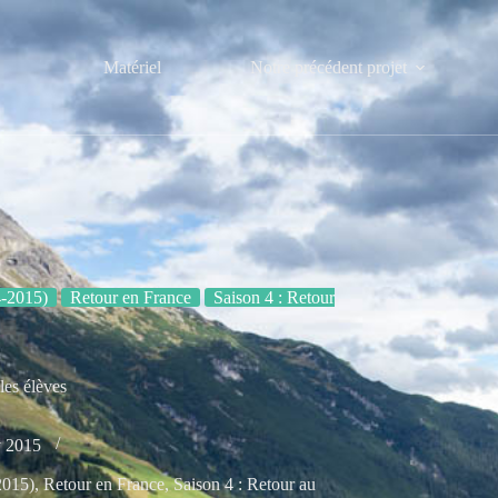
Matériel
Notre précédent projet
4-2015)
Retour en France
Saison 4 : Retour
les élèves
v 2015
2015)
,
Retour en France
,
Saison 4 : Retour au