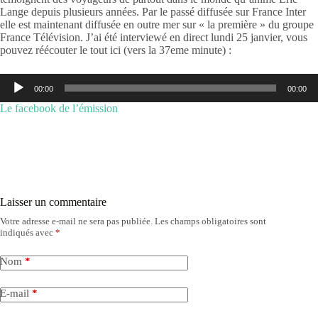
Lange depuis plusieurs années. Par le passé diffusée sur France Inter
elle est maintenant diffusée en outre mer sur « la première » du groupe
France Télévision. J’ai été interviewé en direct lundi 25 janvier, vous
pouvez réécouter le tout ici (vers la 37eme minute) :
Lecteur
00:00
00:00
audio
Le facebook de l’émission
Laisser un commentaire
Votre adresse e-mail ne sera pas publiée.
Les champs obligatoires sont
indiqués avec
*
Nom
*
E-mail
*