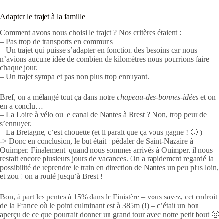
Adapter le trajet à la famille
Comment avons nous choisi le trajet ? Nos critères étaient :
– Pas trop de transports en communs
– Un trajet qui puisse s’adapter en fonction des besoins car nous
n’avions aucune idée de combien de kilomètres nous pourrions faire
chaque jour.
– Un trajet sympa et pas non plus trop ennuyant.
Bref, on a mélangé tout ça dans notre
chapeau-des-bonnes-idées
et on
en a conclu…
– La Loire à vélo ou le canal de Nantes à Brest ? Non, trop peur de
s’ennuyer.
– La Bretagne, c’est chouette (et il parait que ça vous gagne ! 🙂 )
-> Donc en conclusion, le but était : pédaler de Saint-Nazaire à
Quimper. Finalement, quand nous sommes arrivés à Quimper, il nous
restait encore plusieurs jours de vacances. On a rapidement regardé la
possibilité de reprendre le train en direction de Nantes un peu plus loin,
et zou ! on a roulé jusqu’à Brest !
Bon, à part les pentes à 15% dans le Finistère – vous savez, cet endroit
de la France où le point culminant est à 385m (!) – c’était un bon
aperçu de ce que pourrait donner un grand tour avec notre petit bout 🙂