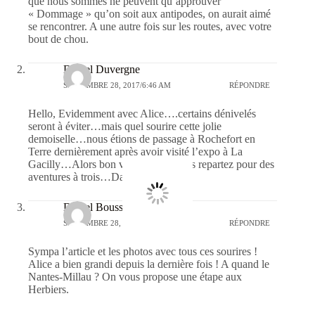
que nous sommes ne peuvent qu’approuver
« Dommage » qu’on soit aux antipodes, on aurait aimé
se rencontrer. A une autre fois sur les routes, avec votre
bout de chou.
Daniel Duvergne
SEPTEMBRE 28, 2017/6:46 AM
RÉPONDRE
Hello, Evidemment avec Alice….certains dénivelés
seront à éviter…mais quel sourire cette jolie
demoiselle…nous étions de passage à Rochefort en
Terre dernièrement après avoir visité l’expo à La
Gacilly…Alors bon vent si vous vous repartez pour des
aventures à trois…Daniel – Challans
Daniel Bousseau
SEPTEMBRE 28, 2017/8:25 AM
RÉPONDRE
Sympa l’article et les photos avec tous ces sourires !
Alice a bien grandi depuis la dernière fois ! A quand le
Nantes-Millau ? On vous propose une étape aux
Herbiers.