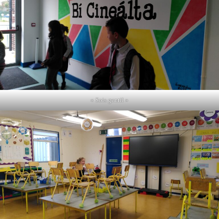
« Sois gentil »