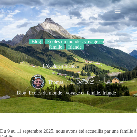
Passer
au
contenu
Blog
Ecoles du monde : voyage en
famille
Irlande
L’école en Irlande
Thomas
21 Oct 2025
Blog
,
Ecoles du monde : voyage en famille
,
Irlande
Du 9 au 11 septembre 2025, nous avons été accueillis par une famille à
Dublin.