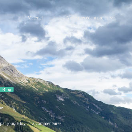
Matériel
Notre précédent projet
Blog
e !
par jour
,
Blog
2 commentaires