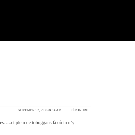
NOVEMBRE 2, 2025/8:54 AM
RÉPONDRE
res…..et plein de toboggans là où in n’y