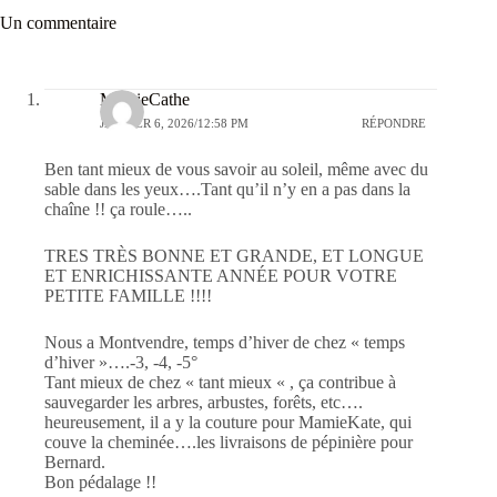
Un commentaire
MamieCathe
JANVIER 6, 2026/12:58 PM
RÉPONDRE
Ben tant mieux de vous savoir au soleil, même avec du
sable dans les yeux….Tant qu’il n’y en a pas dans la
chaîne !! ça roule…..
TRES TRÈS BONNE ET GRANDE, ET LONGUE
ET ENRICHISSANTE ANNÉE POUR VOTRE
PETITE FAMILLE !!!!
Nous a Montvendre, temps d’hiver de chez « temps
d’hiver »….-3, -4, -5°
Tant mieux de chez « tant mieux « , ça contribue à
sauvegarder les arbres, arbustes, forêts, etc….
heureusement, il a y la couture pour MamieKate, qui
couve la cheminée….les livraisons de pépinière pour
Bernard.
Bon pédalage !!