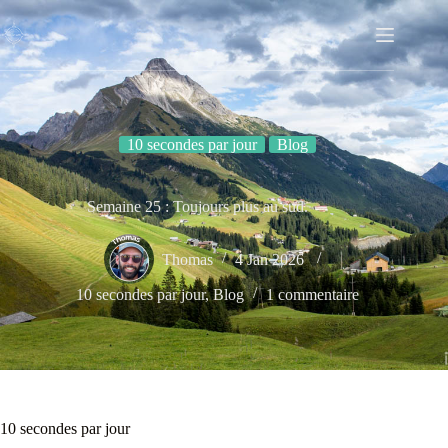
Passer
au
contenu
10 secondes par jour
Blog
Semaine 25 : Toujours plus au sud.
Thomas
4 Jan 2026
10 secondes par jour
,
Blog
1 commentaire
10 secondes par jour