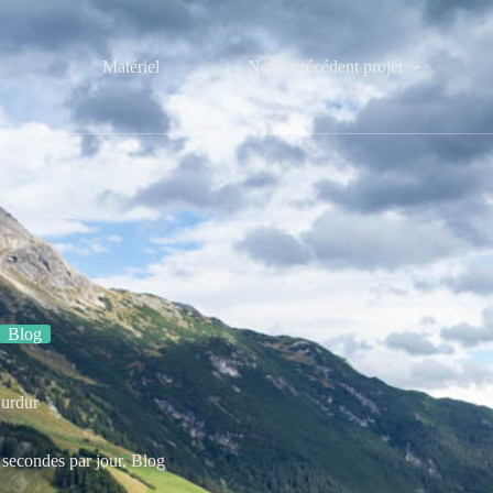
Matériel
Notre précédent projet
Blog
Burdur
 secondes par jour
,
Blog