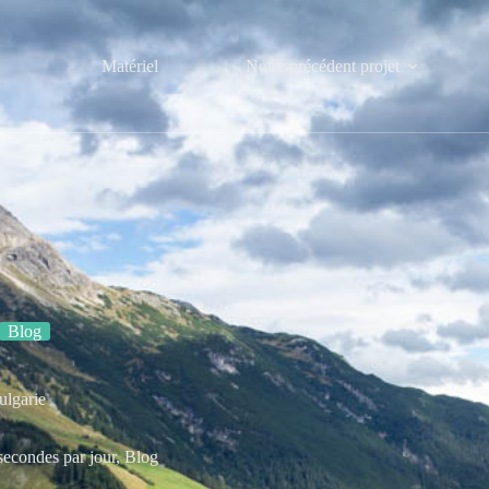
Matériel
Notre précédent projet
Blog
ulgarie
secondes par jour
,
Blog