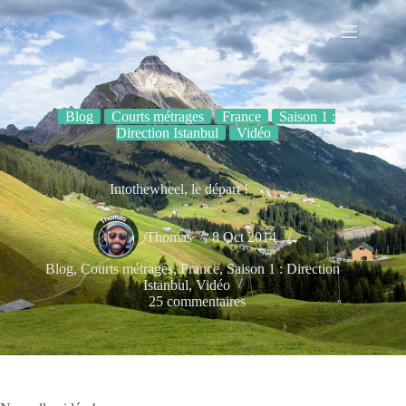
Passer
au
contenu
Blog
Courts métrages
France
Saison 1 :
Direction Istanbul
Vidéo
Intothewheel, le départ !
Thomas
8 Oct 2014
Blog
,
Courts métrages
,
France
,
Saison 1 : Direction
Istanbul
,
Vidéo
25 commentaires