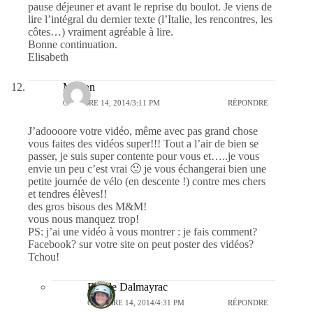
pause déjeuner et avant le reprise du boulot. Je viens de
lire l’intégral du dernier texte (l’Italie, les rencontres, les
côtes…) vraiment agréable à lire.
Bonne continuation.
Elisabeth
Marion
OCTOBRE 14, 2014/3:11 PM
RÉPONDRE
J’adoooore votre vidéo, même avec pas grand chose
vous faites des vidéos super!!! Tout a l’air de bien se
passer, je suis super contente pour vous et…..je vous
envie un peu c’est vrai 🙂 je vous échangerai bien une
petite journée de vélo (en descente !) contre mes chers
et tendres élèves!!
des gros bisous des M&M!
vous nous manquez trop!
PS: j’ai une vidéo à vous montrer : je fais comment?
Facebook? sur votre site on peut poster des vidéos?
Tchou!
Estelle Dalmayrac
OCTOBRE 14, 2014/4:31 PM
RÉPONDRE