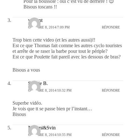
Pour la boussole : oui c’est vu de derrière ! 😉
Bisous toscans !!
vincent
OCTOBRE 8, 2014/7:09 PM
RÉPONDRE
Trop bien cette video (et les autres aussi)!!
Est ce que Thomas fait comme les autres cyclo touristes
et arrête de se raser la barbe pour tout le périple?
Est ce que Poulette fait pareil avec les dessous de bras?
Bisous a vous
Sophie B.
OCTOBRE 8, 2014/10:32 PM
RÉPONDRE
Superbe vidéo.
Je vois que tt se passe bien pr l’instant…
Bisous
Neiomi&Svin
OCTOBRE 8, 2014/10:35 PM
RÉPONDRE