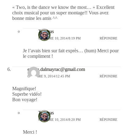
« Two, is the dance we know the most… » Excellent
choix musical pour un super montage!! Vous avez
bonne mine les amis ^^
Thomas
OCTOBRE 10, 2014/8:19 PM
RÉPONDRE
Je l’avais bien sur fait exprès… (hum) Merci pour
le compliment !
emilie.dalmayrac@gmail.com
OCTOBRE 9, 2014/12:45 PM
RÉPONDRE
Magnifique!
Superbe vidéo!
Bon voyage!
Thomas
OCTOBRE 10, 2014/8:20 PM
RÉPONDRE
Merci !