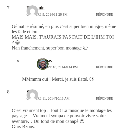
Benjamin
OCTOBRE 9, 2014/11:28 PM
RÉPONDRE
Génial le résumé, en plus c’est super bien intégré, même
les fade et tout…
MAIS MAIS, T’AURAIS PAS FAIT DE L’IHM TOI
? 😀
Nan franchement, super bon montage 🙂
Thomas
OCTOBRE 10, 2014/8:14 PM
RÉPONDRE
MMmmm oui ! Merci, je suis flatté. 🙂
Steph
OCTOBRE 11, 2014/10:16 AM
RÉPONDRE
C’est vraiment top ! Tout ! La musique le montage les
paysage… Vraiment sympa de pouvoir vivre votre
aventure… Du fond de mon canapé 😉
Gros Bzous.