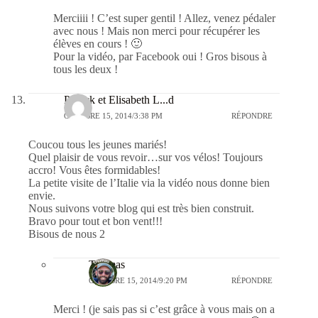
Merciiii ! C’est super gentil ! Allez, venez pédaler
avec nous ! Mais non merci pour récupérer les
élèves en cours ! 🙂
Pour la vidéo, par Facebook oui ! Gros bisous à
tous les deux !
Patrick et Elisabeth L...d
OCTOBRE 15, 2014/3:38 PM
RÉPONDRE
Coucou tous les jeunes mariés!
Quel plaisir de vous revoir…sur vos vélos! Toujours
accro! Vous êtes formidables!
La petite visite de l’Italie via la vidéo nous donne bien
envie.
Nous suivons votre blog qui est très bien construit.
Bravo pour tout et bon vent!!!
Bisous de nous 2
Thomas
OCTOBRE 15, 2014/9:20 PM
RÉPONDRE
Merci ! (je sais pas si c’est grâce à vous mais on a