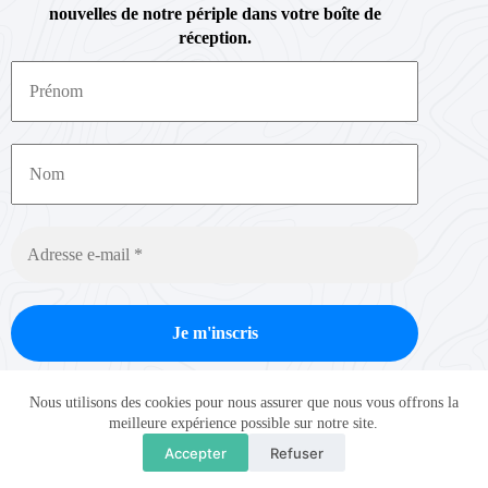
nouvelles de notre périple dans votre boîte de
réception.
Nous ne spammons pas ! Consultez notre
politique de
Nous utilisons des cookies pour nous assurer que nous vous offrons la
confidentialité
pour plus d’informations.
meilleure expérience possible sur notre site.
Accepter
Refuser
Copyright © Intothewheel 2026 - Thème WordPress par
Creative Themes
.