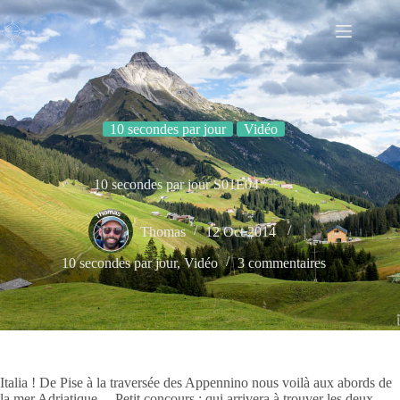
Passer
au
contenu
10 secondes par jour
Vidéo
10 secondes par jour S01E04
Thomas
12 Oct 2014
10 secondes par jour
,
Vidéo
3 commentaires
Italia ! De Pise à la traversée des Appennino nous voilà aux abords de
la mer Adriatique… Petit concours : qui arrivera à trouver les deux