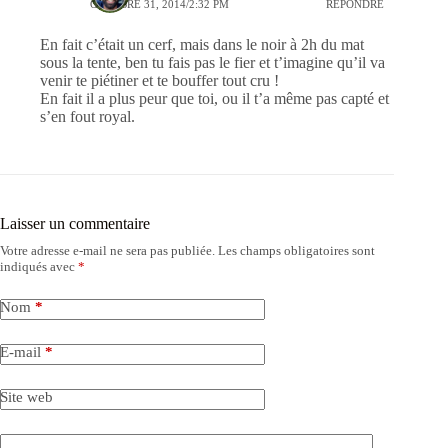
OCTOBRE 31, 2014/2:32 PM
RÉPONDRE
En fait c’était un cerf, mais dans le noir à 2h du mat
sous la tente, ben tu fais pas le fier et t’imagine qu’il va
venir te piétiner et te bouffer tout cru !
En fait il a plus peur que toi, ou il t’a même pas capté et
s’en fout royal.
Laisser un commentaire
Votre adresse e-mail ne sera pas publiée.
Les champs obligatoires sont
indiqués avec
*
Nom
*
E-mail
*
Site web