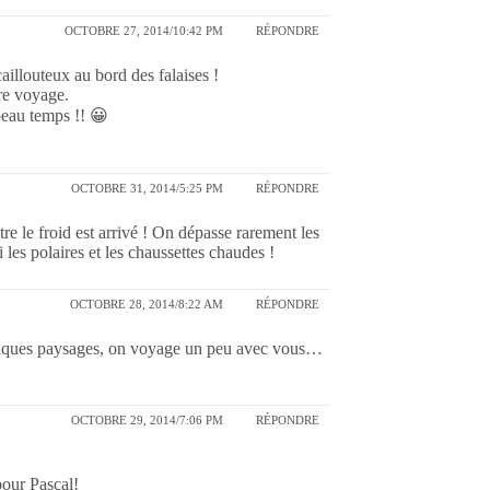
OCTOBRE 27, 2014/10:42 PM
RÉPONDRE
illouteux au bord des falaises !
tre voyage.
beau temps !! 😀
OCTOBRE 31, 2014/5:25 PM
RÉPONDRE
tre le froid est arrivé ! On dépasse rarement les
 les polaires et les chaussettes chaudes !
OCTOBRE 28, 2014/8:22 AM
RÉPONDRE
uelques paysages, on voyage un peu avec vous…
OCTOBRE 29, 2014/7:06 PM
RÉPONDRE
pour Pascal!