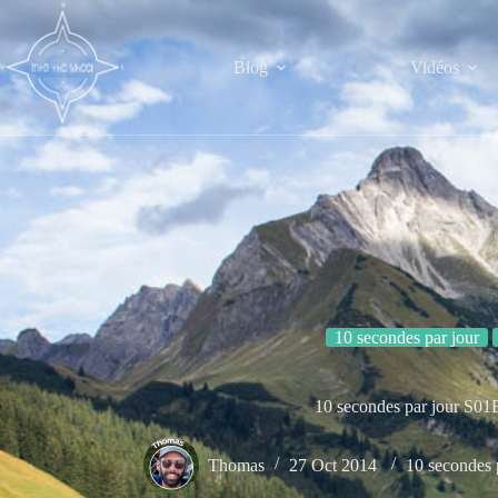
Passer
au
contenu
Blog
Vidéos
10 secondes par jour
10 secondes par jour S01
Thomas
27 Oct 2014
10 secondes 