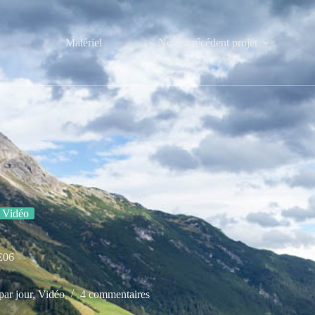
Matériel
Notre précédent projet
Vidéo
E06
par jour
,
Vidéo
4 commentaires