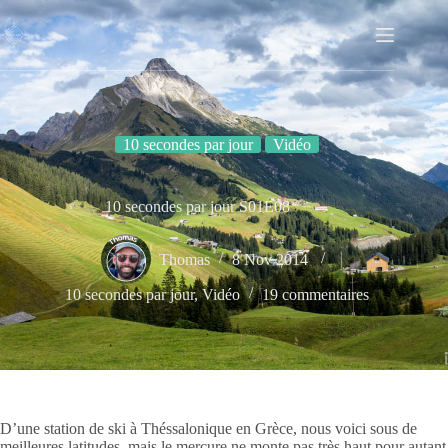
Passer
au
contenu
10 secondes par jour
Vidéo
10 secondes par jour S01E08
Thomas
8 Nov 2014
10 secondes par jour
,
Vidéo
19 commentaires
D’une station de ski à Théssalonique en Grèce, nous voici sous de
meilleures latitudes, mais le mercure ne monte pas très haut pour autant