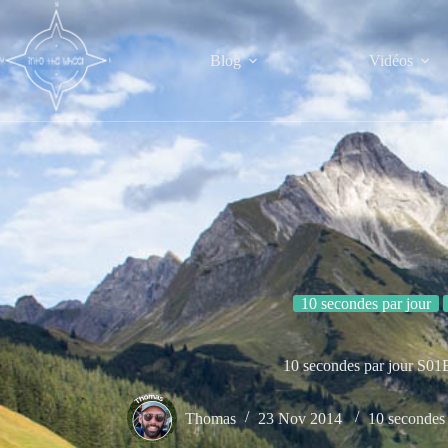
Passer
au
contenu
Blog
Vidéos
10 secondes par jour
10 secondes par jour S01
Thomas
23 Nov 2014
10 secondes 