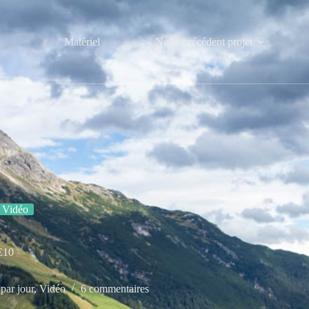
Matériel
Notre précédent projet
Vidéo
E10
par jour
,
Vidéo
6 commentaires