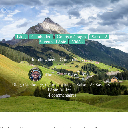
Passer
au
contenu
Blog
Cambodge
Courts métrages
Saison 2 :
Saveurs d'Asie
Vidéo
Intothewheel – Cambodia !
Thomas
19 Fév 2015
Blog
,
Cambodge
,
Courts métrages
,
Saison 2 : Saveurs
d'Asie
,
Vidéo
4 commentaires