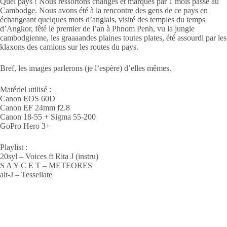
Quel pays ! Nous ressortons changés et marqués par 1 mois passé au
Cambodge. Nous avons été à la rencontre des gens de ce pays en
échangeant quelques mots d’anglais, visité des temples du temps
d’Angkor, fêté le premier de l’an à Phnom Penh, vu la jungle
cambodgienne, les graaaandes plaines toutes plates, été assourdi par les
klaxons des camions sur les routes du pays.
Bref, les images parlerons (je l’espère) d’elles mêmes.
Matériel utilisé :
Canon EOS 60D
Canon EF 24mm f2.8
Canon 18-55 + Sigma 55-200
GoPro Hero 3+
Playlist :
20syl – Voices ft Rita J (instru)
S A Y C E T – METEORES
alt-J – Tessellate