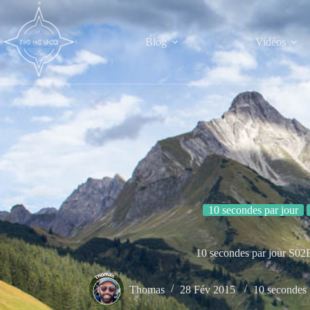
Passer
au
contenu
Blog
Vidéos
10 secondes par jour
10 secondes par jour S02
Thomas
28 Fév 2015
10 secondes 