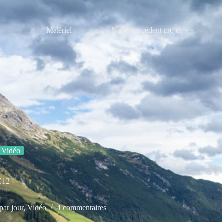
Matériel
Notre précédent projet
Vidéo
E12
par jour
,
Vidéo
4 commentaires