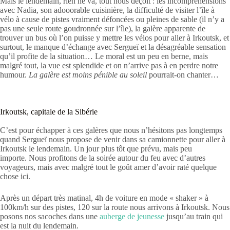
Mais le lendemain, rien ne va, tout nous déçoit : les incompréhensions
avec Nadia, son adooorable cuisinière, la difficulté de visiter l’île à
vélo à cause de pistes vraiment défoncées ou pleines de sable (il n’y a
pas une seule route goudronnée sur l’île), la galère apparente de
trouver un bus où l’on puisse y mettre les vélos pour aller à Irkoutsk, et
surtout, le manque d’échange avec Sergueï et la désagréable sensation
qu’il profite de la situation… Le moral est un peu en berne, mais
malgré tout, la vue est splendide et on n’arrive pas à en perdre notre
humour.
La galère est moins pénible au soleil
pourrait-on chanter…
Irkoutsk, capitale de la Sibérie
C’est pour échapper à ces galères que nous n’hésitons pas longtemps
quand Sergueï nous propose de venir dans sa camionnette pour aller à
Irkoutsk le lendemain. Un jour plus tôt que prévu, mais peu
importe. Nous profitons de la soirée autour du feu avec d’autres
voyageurs, mais avec malgré tout le goût amer d’avoir raté quelque
chose ici.
Après un départ très matinal, 4h de voiture en mode « shaker » à
100km/h sur des pistes, 120 sur la route nous arrivons à Irkoutsk. Nous
posons nos sacoches dans une
auberge de jeunesse
jusqu’au train qui
est la nuit du lendemain.