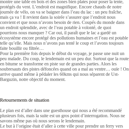
montre une table en bois et des zones bien plates pour poser la tente,
protégés du vent. L’endroit est magnifique. Encore chauds de notre
journée de vélo, on va se baigner dans l’eau du lac : un peu fraîche,
mais ça va ! Il revient dans la soirée s’assurer que l’endroit nous
convient et que nous n’avons besoin de rien. Coupés du monde dans
un endroit splendide, avec de l’eau potable à volonté, de quoi
pourrions nous manquer ? Car oui, il paraît que le lac a gardé un
écosystème encore protégé des pollutions humaines et l’eau est potable
telle qu’elle. Mais nous n’avons pas tenté le coup et l’avons toujours
faite bouillir ou filtrée…
Pour la première fois depuis le début du voyage, je passe une nuit un
peu malade. Du coup, le lendemain est un peu dur. Surtout que la route
en bitume se transforme en piste sur de grandes parties. Alors les
soubresauts des pistes défoncées quand on a mal au ventre… ouïe ! On
arrive quand même à pédaler les 60kms qui nous séparent de Ust-
Barguzin, notre objectif du moment.
Retournements de situation
Le plan est d’aller dans une guesthouse qui nous a été recommandé
plusieurs fois, mais la suite est un gros point d’interrogation. Nous ne
savons même pas où nous serons le lendemain.
Le but à l’origine était d’aller à cette ville pour prendre un ferry vers