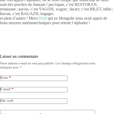
sont très proches du français ! ресторан, c’est RESTORAN,
restaurant ; вагон, c’est VAGON, wagon ; билет, c’est BILET, billet ;
Багаж, c’est BAGAZH, bagages
et plein d’autres ! Merci
Froit
qui en Mongolie nous avait appris de
bons moyens mnémotechniques pour retenir l’alphabet !
Laisser un commentaire
Votre adresse e-mail ne sera pas publiée.
Les champs obligatoires sont
indiqués avec
*
Nom
*
E-mail
*
Site web