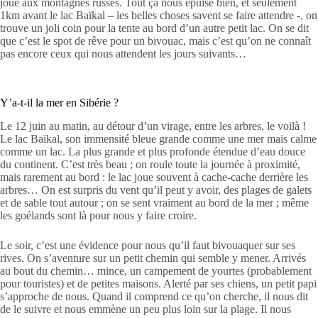
joue aux montagnes russes. Tout ça nous épuise bien, et seulement
1km avant le lac Baïkal – les belles choses savent se faire attendre -, on
trouve un joli coin pour la tente au bord d’un autre petit lac. On se dit
que c’est le spot de rêve pour un bivouac, mais c’est qu’on ne connaît
pas encore ceux qui nous attendent les jours suivants…
Y’a-t-il la mer en Sibérie ?
Le 12 juin au matin, au détour d’un virage, entre les arbres, le voilà !
Le lac Baïkal, son immensité bleue grande comme une mer mais calme
comme un lac. La plus grande et plus profonde étendue d’eau douce
du continent. C’est très beau ; on roule toute la journée à proximité,
mais rarement au bord : le lac joue souvent à cache-cache derrière les
arbres… On est surpris du vent qu’il peut y avoir, des plages de galets
et de sable tout autour ; on se sent vraiment au bord de la mer ; même
les goélands sont là pour nous y faire croire.
Le soir, c’est une évidence pour nous qu’il faut bivouaquer sur ses
rives. On s’aventure sur un petit chemin qui semble y mener. Arrivés
au bout du chemin… mince, un campement de yourtes (probablement
pour touristes) et de petites maisons. Alerté par ses chiens, un petit papi
s’approche de nous. Quand il comprend ce qu’on cherche, il nous dit
de le suivre et nous emmène un peu plus loin sur la plage. Il nous