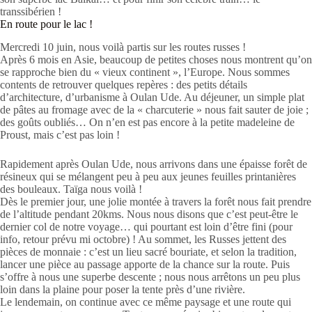
transsibérien !
En route pour le lac !
Mercredi 10 juin, nous voilà partis sur les routes russes !
Après 6 mois en Asie, beaucoup de petites choses nous montrent qu’on
se rapproche bien du « vieux continent », l’Europe. Nous sommes
contents de retrouver quelques repères : des petits détails
d’architecture, d’urbanisme à Oulan Ude. Au déjeuner, un simple plat
de pâtes au fromage avec de la « charcuterie » nous fait sauter de joie ;
des goûts oubliés… On n’en est pas encore à la petite madeleine de
Proust, mais c’est pas loin !
Rapidement après Oulan Ude, nous arrivons dans une épaisse forêt de
résineux qui se mélangent peu à peu aux jeunes feuilles printanières
des bouleaux. Taïga nous voilà !
Dès le premier jour, une jolie montée à travers la forêt nous fait prendre
de l’altitude pendant 20kms. Nous nous disons que c’est peut-être le
dernier col de notre voyage… qui pourtant est loin d’être fini (pour
info, retour prévu mi octobre) ! Au sommet, les Russes jettent des
pièces de monnaie : c’est un lieu sacré bouriate, et selon la tradition,
lancer une pièce au passage apporte de la chance sur la route. Puis
s’offre à nous une superbe descente ; nous nous arrêtons un peu plus
loin dans la plaine pour poser la tente près d’une rivière.
Le lendemain, on continue avec ce même paysage et une route qui