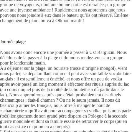
groupe de voyageurs, dont une bonne partie est retraitée ; un groupe
avec une joyeuse ambiance ! Rapidement nous apprenons que nous
pouvons nous joindre à eux dans le bateau qu’ils ont réservé. Énième
changement de plan : on va à Olkhon mardi !
Journée plage
Nous avons donc encore une journée à passer à Ust-Barguzin. Nous
décidons de la passer à la plage et donnons rendez-vous au groupe
pour le lendemain matin.
Au déjeuner sur la plage, un bouriate (russe d’origine mongol), vient
nous parler, se dépatouillant comme il peut avec son faible vocabulaire
anglais ; il est gentillement éméché, et nous offre un peu de vodka
après avoir passé un long moment à effectuer des rituels auprès du lac
(au cours duquel plus de la moitié de la bouteille a dû partir dans le
lac). Nous apprendrons après que c’était probablement des rituels
chamaniques ; était-il chaman ? On ne le saura jamais. Il nous dit
beaucoup aimer les français, nous offre à manger le bout de
« charcuterie » qu’il avait pour accompagner sa vodka, puis nous parle
(très) longuement de son grand père disparu en Pologne à la seconde
guerre mondiale et dont sa famille essaie de retrouver le corps (ou en
tout cas est-ce ce qu’on en a compris).
Il fini par partir et on va se mettre dans un coin plus caché de la plage,