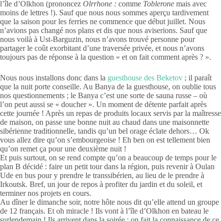
l’île d’Olkhon (prononcez
Olrrhone :
comme
Toblerone
mais avec
moins de lettres !). Sauf que nous nous sommes aperçu tardivement
que la saison pour les ferries ne commence que début juillet. Nous
n’avions pas changé nos plans et dis que nous aviserions. Sauf que
nous voilà à Ust-Barguzin, nous n’avons trouvé personne pour
partager le coût exorbitant d’une traversée privée, et nous n’avons
toujours pas de réponse à la question « et on fait comment après ? ».
Nous nous installons donc dans la
guesthouse des Beketov
; il paraît
que la nuit porte conseille. Au Banya de la guesthouse, on oublie tous
nos questionnements ; le Banya c’est une sorte de sauna russe – où
l’on peut aussi se « doucher ». Un moment de détente parfait après
cette journée ! Après un repas de produits locaux servis par la maîtresse
de maison, on passe une bonne nuit au chaud dans une maisonnette
sibérienne traditionnelle, tandis qu’un bel orage éclate dehors… Ok
vous allez dire qu’on s’embourgeoise ! Eh ben on est tellement bien
qu’on remet ça pour une deuxième nuit !
Et puis surtout, on se rend compte qu’on a beaucoup de temps pour le
plan B décidé : faire un petit tour dans la région, puis revenir à Oulan
Ude en bus pour y prendre le transsibérien, au lieu de le prendre à
Irkoutsk. Bref, un jour de repos à profiter du jardin et du soleil, et
terminer nos projets en cours.
Au dîner le dimanche soir, notre hôte nous dit qu’elle attend un groupe
de 12 français. Et oh miracle ! Ils vont à l’île d’Olkhon en bateau le
surlendemain ! Ils arrivent dans la soirée ; on fait la connaissance de ce