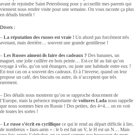
avant de rejoindre Saint Petersbourg pour y accueillir mes parents qui
viennent nous rendre visite pour une semaine. On vous raconte ça plus
en détails bientôt !
Divers :
–
La réputation des russes est vraie !
Un abord pas forcément très
avenant, mais derrière… souvent une grande gentillesse !
–
Les Russes aiment-ils faire des cadeaux ?
Des bananes, un
magnet, une jolie cuillère en bois peinte… Est-ce lié au fait qu’on
voyage à vélo, qu’on soit étrangers, ou juste une habitude entre eux ?
En tout cas on a souvent des cadeaux. Et à l’inverse, quand on leur
propose un café, des biscuits ou autre, ils n’acceptent que très
rarement.
– Des détails nous montrent qu’on se rapproche doucement de
l’Europe, mais la présence importante de
voitures Lada
nous rappelle
que nous sommes bien en Russie ! Des petites, des 4×4… on en voit
de toutes les sortes !
–
Le russe s’écrit en cyrillique
ce qui le rend au départ difficile à lire,
de nombreux « faux-amis » : le b est fait un V, le H est un N… Mais
une fois appris l’alphabet, on se rend compte que beaucoup de mots