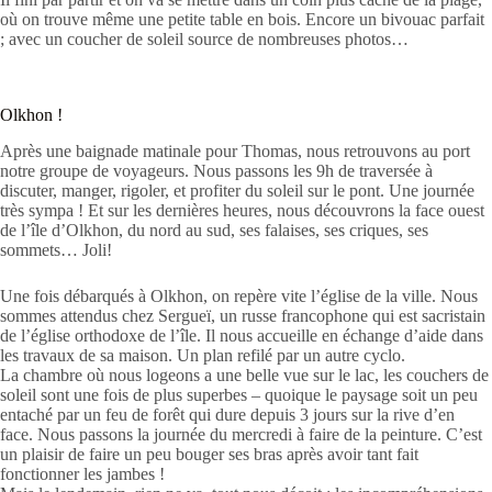
où on trouve même une petite table en bois. Encore un bivouac parfait
; avec un coucher de soleil source de nombreuses photos…
Olkhon !
Après une baignade matinale pour Thomas, nous retrouvons au port
notre groupe de voyageurs. Nous passons les 9h de traversée à
discuter, manger, rigoler, et profiter du soleil sur le pont. Une journée
très sympa ! Et sur les dernières heures, nous découvrons la face ouest
de l’île d’Olkhon, du nord au sud, ses falaises, ses criques, ses
sommets… Joli!
Une fois débarqués à Olkhon, on repère vite l’église de la ville. Nous
sommes attendus chez Sergueï, un russe francophone qui est sacristain
de l’église orthodoxe de l’île. Il nous accueille en échange d’aide dans
les travaux de sa maison. Un plan refilé par un autre cyclo.
La chambre où nous logeons a une belle vue sur le lac, les couchers de
soleil sont une fois de plus superbes – quoique le paysage soit un peu
entaché par un feu de forêt qui dure depuis 3 jours sur la rive d’en
face. Nous passons la journée du mercredi à faire de la peinture. C’est
un plaisir de faire un peu bouger ses bras après avoir tant fait
fonctionner les jambes !