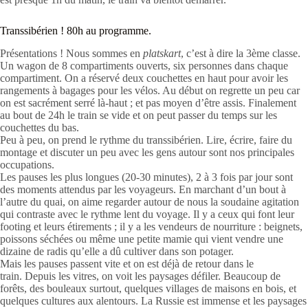
Transsibérien ! 80h au programme.
Présentations ! Nous sommes en
platskart
, c’est à dire la 3ème classe.
Un wagon de 8 compartiments ouverts, six personnes dans chaque
compartiment. On a réservé deux couchettes en haut pour avoir les
rangements à bagages pour les vélos. Au début on regrette un peu car
on est sacrément serré là-haut ; et pas moyen d’être assis. Finalement
au bout de 24h le train se vide et on peut passer du temps sur les
couchettes du bas.
Peu à peu, on prend le rythme du transsibérien. Lire, écrire, faire du
montage et discuter un peu avec les gens autour sont nos principales
occupations.
Les pauses les plus longues (20-30 minutes), 2 à 3 fois par jour sont
des moments attendus par les voyageurs. En marchant d’un bout à
l’autre du quai, on aime regarder autour de nous la soudaine agitation
qui contraste avec le rythme lent du voyage. Il y a ceux qui font leur
footing et leurs étirements ; il y a les vendeurs de nourriture : beignets,
poissons séchées ou même une petite mamie qui vient vendre une
dizaine de radis qu’elle a dû cultiver dans son potager.
Mais les pauses passent vite et on est déjà de retour dans le
train. Depuis les vitres, on voit les paysages défiler. Beaucoup de
forêts, des bouleaux surtout, quelques villages de maisons en bois, et
quelques cultures aux alentours. La Russie est immense et les paysages