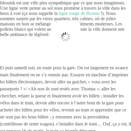
Irkoutsk est une ville plus sympathique que ce que nous imaginions.
Une ligne verte peinte au sol nous promène à travers la ville dans les
lieux à voir (ça nous rappelle la
ligne rouge de Boston
!). Nous
sommes surpris par les vieux quartiers, très calmes, où de jolies
maisons en bois se mélangent à quelques bâtiments modernes. Les
pollens blancs qui volent au vent à travers toute la ville donnent une
belle ambiance de légèreté.
Et puis samedi soir, en route pour la gare. On est largement en avance
mais finalement on ne s’y ennuie pas. Essayer en machine d’imprimer
les billets électroniques, devoir aller au guichet, « vous avez les
passeports ? »/ »Ah non ils sont restés avec Thomas », aller les
chercher, refaire la queue et finalement avoir les billets ; installer les
vélos dans le train, devoir aller encore à l’autre bout de la gare pour
acheter des billets pour les vélos, revenir au train et apprendre que ce
ne sont pas les bons billets ; y retourner avec la provodnitsa
(contrôleuse de notre wagon), s’installer dans le train… Ouf, ça y est, il
est presque 1h du matin, le train va bientôt démarrer.