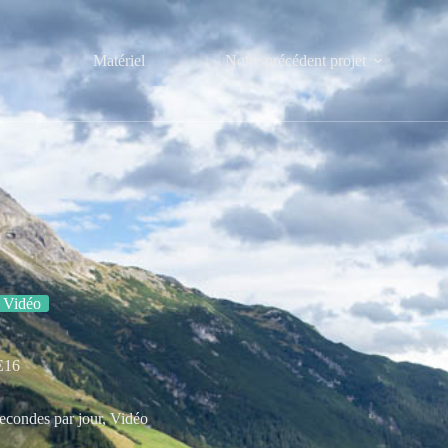
Matériel
Notre précédent projet
Vidéo
E16
econdes par jour
,
Vidéo