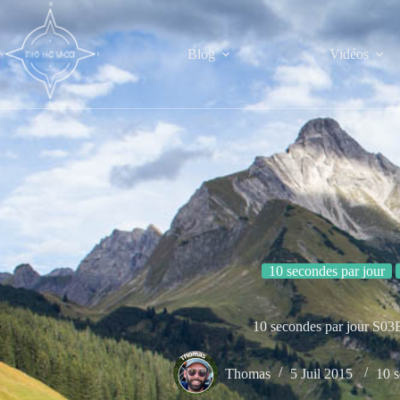
Passer
au
contenu
Blog
Vidéos
10 secondes par jour
10 secondes par jour S03
Thomas
5 Juil 2015
10 s