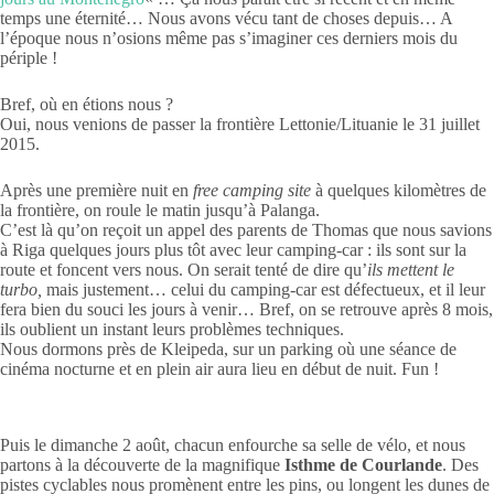
temps une éternité… Nous avons vécu tant de choses depuis… A
l’époque nous n’osions même pas s’imaginer ces derniers mois du
périple !
Bref, où en étions nous ?
Oui, nous venions de passer la frontière Lettonie/Lituanie le 31 juillet
2015.
Après une première nuit en
free camping site
à quelques kilomètres de
la frontière, on roule le matin jusqu’à Palanga.
C’est là qu’on reçoit un appel des parents de Thomas que nous savions
à Riga quelques jours plus tôt avec leur camping-car : ils sont sur la
route et foncent vers nous. On serait tenté de dire qu’
ils mettent le
turbo,
mais justement… celui du camping-car est défectueux, et il leur
fera bien du souci les jours à venir… Bref, on se retrouve après 8 mois,
ils oublient un instant leurs problèmes techniques.
Nous dormons près de Kleipeda, sur un parking où une séance de
cinéma nocturne et en plein air aura lieu en début de nuit. Fun !
Puis le dimanche 2 août, chacun enfourche sa selle de vélo, et nous
partons à la découverte de la magnifique
Isthme de Courlande
. Des
pistes cyclables nous promènent entre les pins, ou longent les dunes de