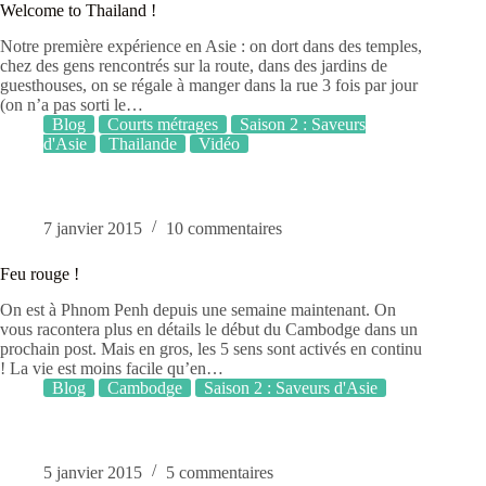
Welcome to Thailand !
Notre première expérience en Asie : on dort dans des temples,
chez des gens rencontrés sur la route, dans des jardins de
guesthouses, on se régale à manger dans la rue 3 fois par jour
(on n’a pas sorti le…
Blog
Courts métrages
Saison 2 : Saveurs
d'Asie
Thailande
Vidéo
7 janvier 2015
10 commentaires
Feu rouge !
On est à Phnom Penh depuis une semaine maintenant. On
vous racontera plus en détails le début du Cambodge dans un
prochain post. Mais en gros, les 5 sens sont activés en continu
! La vie est moins facile qu’en…
Blog
Cambodge
Saison 2 : Saveurs d'Asie
5 janvier 2015
5 commentaires