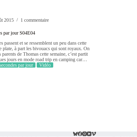
ût 2015
1 commentaire
s par jour S04E04
s passent et se ressemblent un peu dans cette
e plate, à part les bivouacs qui sont royaux. On
s parents de Thomas cette semaine, c’est partit
ues jours en mode road trip en camping car…
secondes par jour
Vidéo