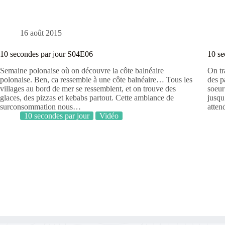
16 août 2015
10 secondes par jour S04E06
10 se
Semaine polonaise où on découvre la côte balnéaire
On tr
polonaise. Ben, ca ressemble à une côte balnéaire… Tous les
des p
villages au bord de mer se ressemblent, et on trouve des
soeur
glaces, des pizzas et kebabs partout. Cette ambiance de
jusqu
surconsommation nous…
atte
10 secondes par jour
Vidéo