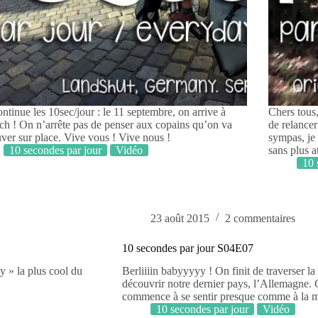
ntinue les 10sec/jour : le 11 septembre, on arrive à
Chers tous,
h ! On n’arrête pas de penser aux copains qu’on va
de relancer
uver sur place. Vive vous ! Vive nous !
sympas, je
10 secondes par jour
Vidéo
sans plus 
10 
23 août 2015
2 commentaires
10 secondes par jour S04E07
y » la plus cool du
Berliiiin babyyyyy ! On finit de traverser 
découvrir notre dernier pays, l’Allemagne. C
commence à se sentir presque comme à la m
10 secondes par jour
Vidéo