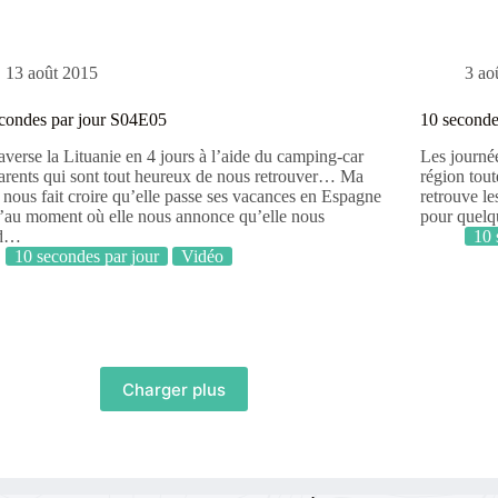
13 août 2015
3 ao
condes par jour S04E05
10 seconde
averse la Lituanie en 4 jours à l’aide du camping-car
Les journée
arents qui sont tout heureux de nous retrouver… Ma
région tout
 nous fait croire qu’elle passe ses vacances en Espagne
retrouve le
’au moment où elle nous annonce qu’elle nous
pour quelq
nd…
10 
10 secondes par jour
Vidéo
Charger plus