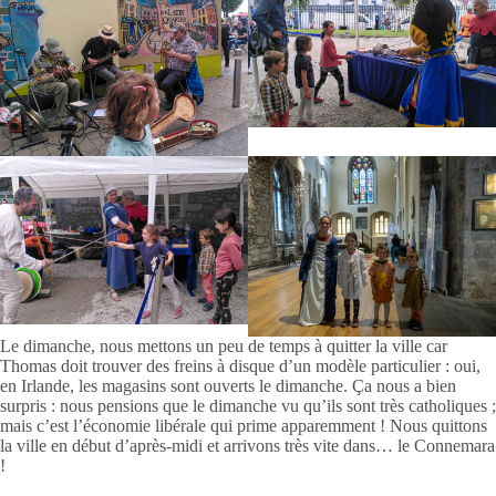
Le dimanche, nous mettons un peu de temps à quitter la ville car
Thomas doit trouver des freins à disque d’un modèle particulier : oui,
en Irlande, les magasins sont ouverts le dimanche. Ça nous a bien
surpris : nous pensions que le dimanche vu qu’ils sont très catholiques ;
mais c’est l’économie libérale qui prime apparemment ! Nous quittons
la ville en début d’après-midi et arrivons très vite dans… le Connemara
!