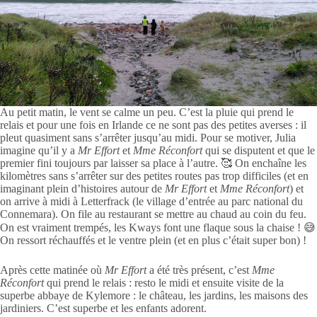
Au petit matin, le vent se calme un peu. C’est la pluie qui prend le
relais et pour une fois en Irlande ce ne sont pas des petites averses : il
pleut quasiment sans s’arrêter jusqu’au midi. Pour se motiver, Julia
imagine qu’il y a
Mr Effort
et
Mme Réconfort
qui se disputent et que le
premier fini toujours par laisser sa place à l’autre. 🥰 On enchaîne les
kilomètres sans s’arrêter sur des petites routes pas trop difficiles (et en
imaginant plein d’histoires autour de
Mr Effort
et
Mme Réconfort
) et
on arrive à midi à Letterfrack (le village d’entrée au parc national du
Connemara). On file au restaurant se mettre au chaud au coin du feu.
On est vraiment trempés, les Kways font une flaque sous la chaise ! 😅
On ressort réchauffés et le ventre plein (et en plus c’était super bon) !
Après cette matinée où
Mr Effort
a été très présent, c’est
Mme
Réconfort
qui prend le relais : resto le midi et ensuite visite de la
superbe abbaye de Kylemore : le château, les jardins, les maisons des
jardiniers. C’est superbe et les enfants adorent.