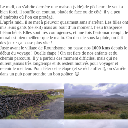
Le midi, on s’abrite derrière une maison (vide) de pêcheur : le vent a
bien forci, il souffle en continu, plutôt de face ou de côté, il y a peu
d’endroits où l’on est protégé.
L’après midi, il se met à pleuvoir quasiment sans s’arrêter. Les filles ont
mis leurs gants (de ski!) mais au bout d’un moment, l’eau transperce
l’étanchéité. Elles sont très courageuses, et une fois l’estomac rempli, le
moral est bien meilleur que le matin. On discute sous la pluie, on fait
des jeux : ça passe plus vite !
Juste avant le village de Roundstone, on passe nos
1000 kms
depuis le
début du voyage ! Quelle étape ! On est fiers de nos enfants et du
chemin parcouru. Il y a parfois des moment difficiles, mais qui ne
durent jamais très longtemps et ils restent motivés pour voyager et
retenir le meilleur. Pour fêter cette étape (et se réchauffer !), on s’arrête
dans un pub pour prendre un bon goûter. 😋