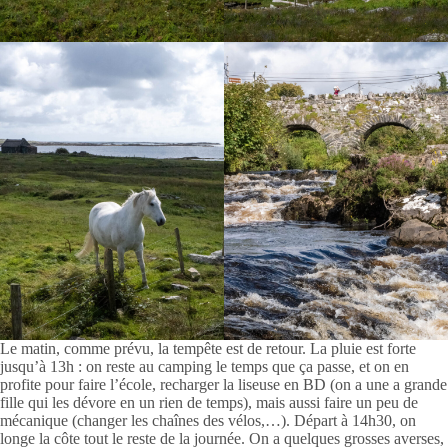
Le matin, comme prévu, la tempête est de retour. La pluie est forte
jusqu’à 13h : on reste au camping le temps que ça passe, et on en
profite pour faire l’école, recharger la liseuse en BD (on a une a grande
fille qui les dévore en un rien de temps), mais aussi faire un peu de
mécanique (changer les chaînes des vélos,…). Départ à 14h30, on
longe la côte tout le reste de la journée. On a quelques grosses averses,