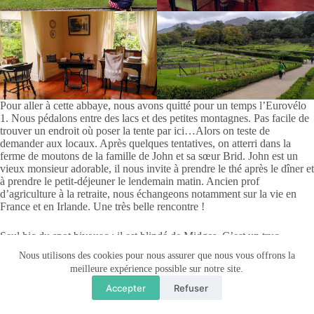
Pour aller à cette abbaye, nous avons quitté pour un temps l’Eurovélo
1. Nous pédalons entre des lacs et des petites montagnes. Pas facile de
trouver un endroit où poser la tente par ici…Alors on teste de
demander aux locaux. Après quelques tentatives, on atterri dans la
ferme de moutons de la famille de John et sa sœur Brid. John est un
vieux monsieur adorable, il nous invite à prendre le thé après le dîner et
à prendre le petit-déjeuner le lendemain matin. Ancien prof
d’agriculture à la retraite, nous échangeons notamment sur la vie en
France et en Irlande. Une très belle rencontre !
Seul hic du spot bivouac : il est blindé de Midges. C’est un truc
typiquement irlandais qu’on a découvert il y a quelques jours : des mini
Nous utilisons des cookies pour nous assurer que nous vous offrons la
moustiques (2mm) très voraces qui sont dans les zones humides et qui
meilleure expérience possible sur notre site.
se déplacent en groupe. Les produits anti-moustique habituels n’ont
pas d’effets sur eux. Bref, pas cool du tout… on reste le plus possible
Accepter
Refuser
dans la tente !