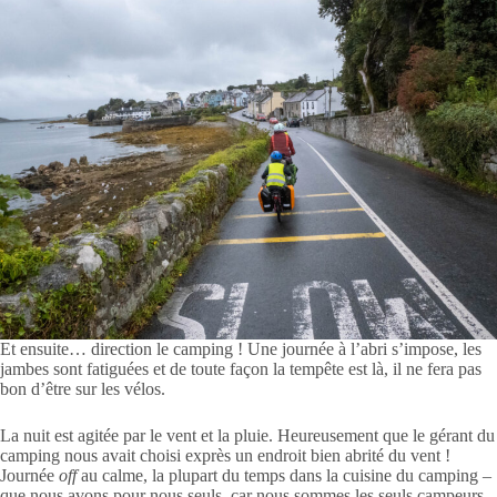
Et ensuite… direction le camping ! Une journée à l’abri s’impose, les
jambes sont fatiguées et de toute façon la tempête est là, il ne fera pas
bon d’être sur les vélos.
La nuit est agitée par le vent et la pluie. Heureusement que le gérant du
camping nous avait choisi exprès un endroit bien abrité du vent !
Journée
off
au calme, la plupart du temps dans la cuisine du camping –
que nous avons pour nous seuls, car nous sommes les seuls campeurs