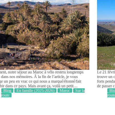
ent, notre séjour au Maroc à vélo restera longtemps
Le 21 févri
 dans nos mémoires. À la fin de l’article, je vous
trouve un 
ge un peu en vrac ce qui nous a marqué/étonné/fait
forts pend
chir dans ce pays. Mais avant ça, voilà un petit…
de passer 
Blog
En famille (2025-2026)
Maroc
Sur la
Bl
route
rout