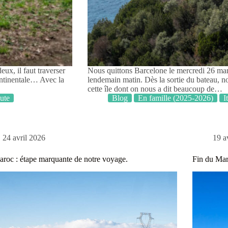
ux, il faut traverser
Nous quittons Barcelone le mercredi 26 mars
continentale… Avec la
lendemain matin. Dès la sortie du bateau, n
cette île dont on nous a dit beaucoup de…
oute
Blog
En famille (2025-2026)
I
24 avril 2026
19 a
roc : étape marquante de notre voyage.
Fin du Mar