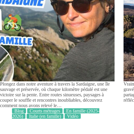
Plongez dans notre aventure à travers la Sardaigne, une île
Vraim
sauvage et préservée, où chaque kilomètre pédalé est une
gravé
victoire sur la pente. Entre routes sinueuses, paysages à
parta
couper le souffle et rencontres inoubliables, découvrez
réflé
comment nous avons relevé le…
Blog
Courts métrages
En famille (2025-
2026)
Italie (en famille)
Vidéo