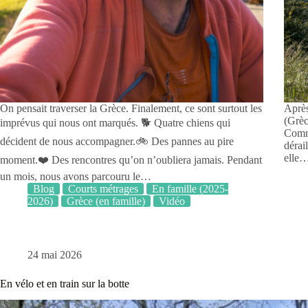
On pensait traverser la Grèce. Finalement, ce sont surtout les
Après
(Grèc
imprévus qui nous ont marqués. 🐕 Quatre chiens qui
Comme
décident de nous accompagner.🚲 Des pannes au pire
dérai
elle
moment.❤️ Des rencontres qu’on n’oubliera jamais. Pendant
un mois, nous avons parcouru le…
Blog
Courts métrages
En famille (2025-
2026)
Grèce (en famille)
Vidéo
24 mai 2026
En vélo et en train sur la botte