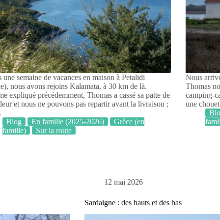
 une semaine de vacances en maison à Petalidi
Nous arrivo
e), nous avons rejoins Kalamata, à 30 km de là.
Thomas nou
 expliqué précédemment, Thomas a cassé sa patte de
camping-car
lleur et nous ne pouvons pas repartir avant la livraison ;
une chouet
…
Bl
Blog
En famille (2025-2026)
Grèce (en
fami
famille)
Sur la route
12 mai 2026
Sardaigne : des hauts et des bas