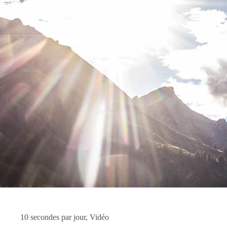
Passer
au
contenu
Blog
10 secondes par jour
,
Vidéo