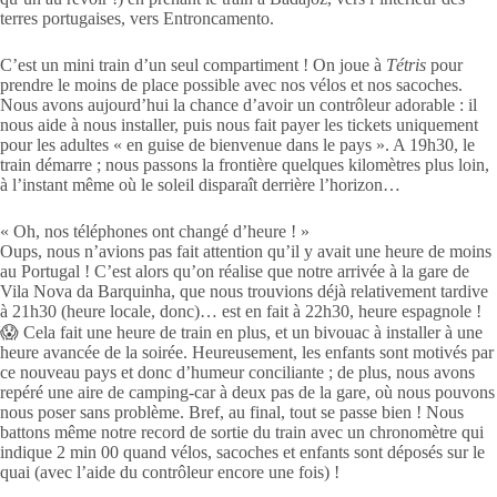
terres portugaises, vers Entroncamento.
C’est un mini train d’un seul compartiment ! On joue à
Tétris
pour
prendre le moins de place possible avec nos vélos et nos sacoches.
Nous avons aujourd’hui la chance d’avoir un contrôleur adorable : il
nous aide à nous installer, puis nous fait payer les tickets uniquement
pour les adultes « en guise de bienvenue dans le pays ». A 19h30, le
train démarre ; nous passons la frontière quelques kilomètres plus loin,
à l’instant même où le soleil disparaît derrière l’horizon…
« Oh, nos téléphones ont changé d’heure ! »
Oups, nous n’avions pas fait attention qu’il y avait une heure de moins
au Portugal ! C’est alors qu’on réalise que notre arrivée à la gare de
Vila Nova da Barquinha, que nous trouvions déjà relativement tardive
à 21h30 (heure locale, donc)… est en fait à 22h30, heure espagnole !
😱 Cela fait une heure de train en plus, et un bivouac à installer à une
heure avancée de la soirée. Heureusement, les enfants sont motivés par
ce nouveau pays et donc d’humeur conciliante ; de plus, nous avons
repéré une aire de camping-car à deux pas de la gare, où nous pouvons
nous poser sans problème. Bref, au final, tout se passe bien ! Nous
battons même notre record de sortie du train avec un chronomètre qui
indique 2 min 00 quand vélos, sacoches et enfants sont déposés sur le
quai (avec l’aide du contrôleur encore une fois) !