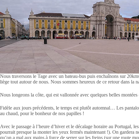
Nous traversons le Tage avec un bateau-bus puis enchaînons sur 20kms pas
liège tout autour de nous. Nous sommes heureux de ce retour dans la na
Nous longeons la côte, qui est vallonnée avec quelques belles montées 
Fidèle aux jours précédents, le temps est plutôt automnal… Les pantalon
au chaud, pour le bonheur de nos papilles !
Avec le passage à l’heure d’hiver et le décalage horaire au Portugal, le
pourrait presque la monter les yeux fermés maintenant !). On gardera n
qu’on a mal aux mains à force de serrer sur les freins (sur une route moui