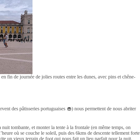
n fin de journée de jolies routes entre les dunes, avec pins et chêne-
ervent des pâtisseries portuguaises 🧁) nous permettent de nous abriter
la nuit tombante, et monter la tente à la frontale (en même temps, on
heure où se couche le soleil, puis des 6kms de descente tellement forte
e un vieux terrain de foot qui nous fait un lieu parfait pour la nuit.