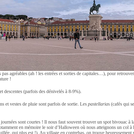
 agréables (ah ! les entrées et sorties de capitales…), pour retrouver e
ture !
et descentes (parfois des dénivelés à 8-9%).
s et vestes de pluie sont parfois de sortie. Les
pastellaria
s (cafés qui s
s journées sont courtes ! Il nous faut souvent trouver un spot bivouac à 
otamment en mémoire le soir d’Halloween où nous atteignons un col à l’
llée, qui plus est !). Au village en contrebas, on trouve heureusement vit