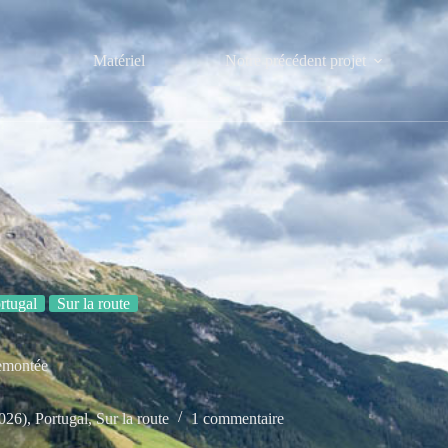
Matériel
Notre précédent projet
rtugal
Sur la route
remontée
2026)
,
Portugal
,
Sur la route
1 commentaire