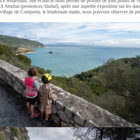
Le lendemain, une éclaircie nous permet de profiter de jolis points de v
A Setubal (prononcez
Stubal
), après une superbe exposition sur les dau
village de Comporta, le lendemain matin, nous pouvons observer de près 