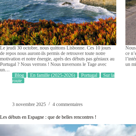
Le jeudi 30 octobre, nous quittons Lisbonne. Ces 10 jours
Nous 
de repos nous auront-ils permis de retrouver toute notre
ce n’
motivation et notre énergie, après des débuts pas géniaux au
l’int
Portugal ? Nous verrons ! Nous traversons le Tage avec
un mi
un…
Blog
En famille (2025-2026)
Portugal
Sur la
route
3 novembre 2025
4 commentaires
Les débuts en Espagne : que de belles rencontres !