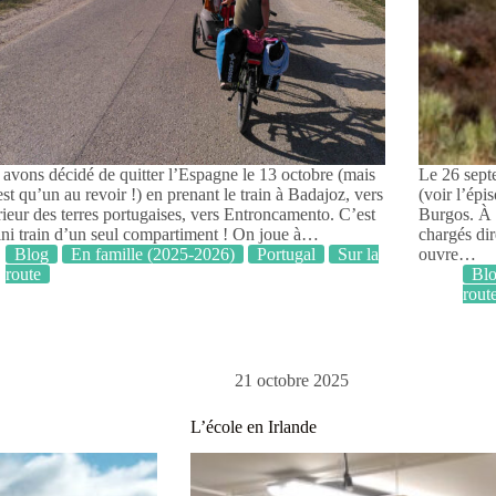
avons décidé de quitter l’Espagne le 13 octobre (mais
Le 26 septe
est qu’un au revoir !) en prenant le train à Badajoz, vers
(voir l’épi
érieur des terres portugaises, vers Entroncamento. C’est
Burgos. À l
ni train d’un seul compartiment ! On joue à…
chargés dir
Blog
En famille (2025-2026)
Portugal
Sur la
ouvre…
route
Bl
rout
21 octobre 2025
L’école en Irlande