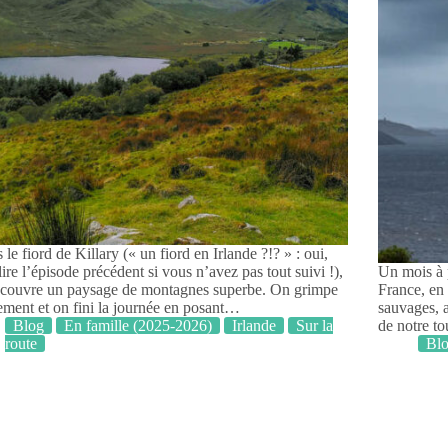
 le fiord de Killary (« un fiord en Irlande ?!? » : oui,
 lire l’épisode précédent si vous n’avez pas tout suivi !),
Un mois à p
couvre un paysage de montagnes superbe. On grimpe
France, en 
ment et on fini la journée en posant…
sauvages, a
Blog
En famille (2025-2026)
Irlande
Sur la
de notre t
route
Bl