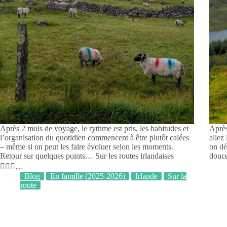
Après 2 mois de voyage, le rythme est pris, les habitudes et
Après
l’organisation du quotidien commencent à être plutôt calées
allez
– même si on peut les faire évoluer selon les moments.
on dé
Retour sur quelques points… Sur les routes irlandaises
douce
🚴🏻‍♀️…
Blog
En famille (2025-2026)
Irlande
Sur la
route